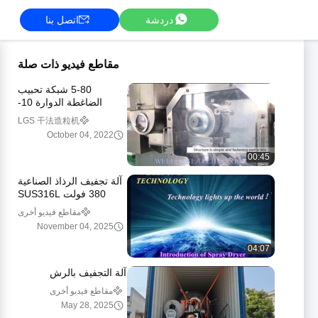
دردشة
اتصل بنا
مقاطع فيديو ذات صلة
5-80 شبكة تحبيب
الضاغطة الدوارة 10-
25Mpa التحكم بشاشة
LGS 干法造粒机
تعمل باللمس
October 04, 2022
00:45
آلة تجفيف الرذاذ الصناعية
380 فولت SUS316L
55KW غاز/ديزل
مقاطع فيديو أخرى
November 04, 2025
04:07
آلة التجفيف بالرش
مقاطع فيديو أخرى
May 28, 2025