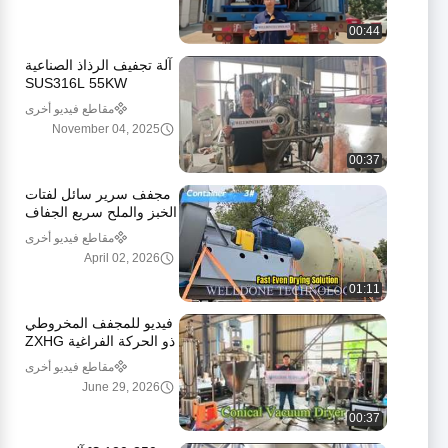
00:44
آلة تجفيف الرذاذ الصناعية
SUS316L 55KW
لمسحوق الحليب والأغذية
مقاطع فيديو أخرى
والمواد الكيميائية
November 04, 2025
00:37
مجفف سرير سائل لفتات
الخبز والملح سريع الجفاف
مقاطع فيديو أخرى
April 02, 2026
01:11
فيديو للمجفف المخروطي
ذو الحركة الفراغية ZXHG
مقاطع فيديو أخرى
June 29, 2026
00:37