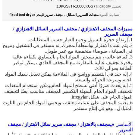
تحميل capcity:
10KGS / H-10000KGS / H.
معدات السرير السائل ، مجفف سرير ثابت
fixed bed dryer
تسليط الضوء:
,
مميزات المجفف الاهتزازي / مجفف السرير السائل الاهتزازي /
مجفف السرير
1. إرتفاع حجرة التسييل وجمع الغبار حسب المتطلبات.
2. يتم إنشاء الاهتزاز بواسطة المحرك.إنه مستقر في التشغيل ومريح
في الصيانة ، ضوضاء منخفضة مع عمر طويل.
3. كفاءة عالية ، يتم تسخين المواد الخام بالتساوي بكفاءة عالية
وقدرة تجفيف عالية.بالمقارنة مع المجفف العادي ، يمكن توفير
الطاقة بحوالي 30٪.
4. إنه جيد في التنظيم وواسع في الملاءمة.يمكن تعديل سمك المواد
الخام وسرعة الحركة والسعة.
5. إنه يحدث ضررًا أدنى لسطح المواد الخام.يمكن استخدام المعدات
لتجفيف المواد الخام السهلة التكسير.المجفف مناسب أيضًا لتجفيف
المواد الخام على شكل irregylar.
6. يعتمد المجفف على عملية مغلقة ، ويحمي المواد الخام من التلوث
المتبادل ، وهو في إنتاج مستمر
الأساسي في
مجفف بالاهتزاز / مجفف سرير سائل الاهتزاز / مجفف
السرير