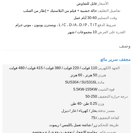
الأسعار:
قابل للتفاوض
تفاصيل التغليف:
حالة خشبية + فيلم من البلاستيك + إطار من الصلب
وقت التسليم:
30-60 أيام عمل
شروط الدفع:
L / C ، D / A ، D / P ، T / T ، ويسترن يونيون ، موني جرام
القدرة على العرض:
10 مجموعات / شهر
وصف
مجفف سرير مائع
الجهد االكهربى:
110 فولت / 220 فولت / 380 فولت / 415 فولت / 480 فولت
هيرتز:
50 هرتز ، 60 هرتز
مادة:
SUS304 / SUS316L
قوة التثبيت:
5.5KW-155KW
درجة حرارة التجفيف:
50-250
وزن:
0.25 طن -40 طن
مصدر تدفئة:
بخار / كهرباء / غاز / ديزل
كفاءة التجفيف:
75٪
طريقة للتحكم:
زر / شاشة تعمل باللمس / ريموت
تصميم خاص:
مقاومة الانفجار / تجفيف درجة حرارة منخفضة