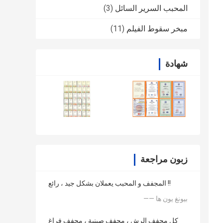
المحبب السرير السائل
(3)
مبخر سقوط الفيلم
(11)
شهادة
زبون مراجعة
المجفف و المحبب يعملان بشكل جيد ، رائع !!
—— بيونغ يون ها
كل مجفف الرش ، مجفف صينية ، مجفف فراغ