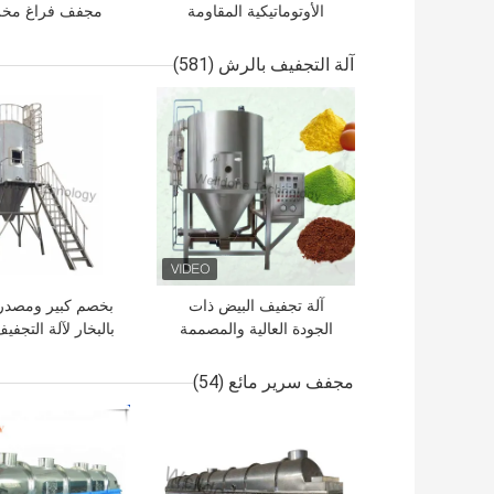
الأوتوماتيكية المقاومة
مجفف فراغ مخ
للانفجار مخصصة لتجفيف /
مزدوج للمنتجات ا
خلط المسحوق
للحرارة
آلة التجفيف بالرش
(581)
افضل سعر
افضل سعر
آلة تجفيف البيض ذات
بخصم كبير ومصدر
الجودة العالية والمصممة
بالبخار لآلة التجفيف
حسب الطلب
عالي الكفاء
مجفف سرير مائع
(54)
افضل سعر
افضل سعر