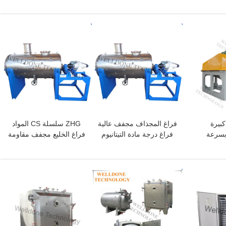
افضل سعر
افضل سعر
بيرة
فراغ المجذاف مجفف عالية
ZHG سلسلة CS المواد
بسرعة
فراغ درجة مادة التيتانيوم
فراغ الخليع مجفف مقاومة
فراغ
للانفجار لوجبة السمك
لحبيبات
افضل سعر
افضل سعر