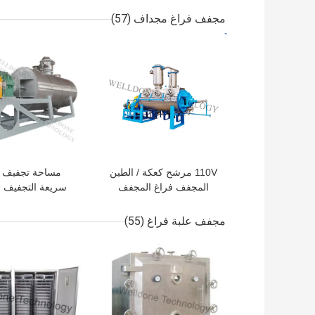
مجفف فراغ مجداف
(57)
افضل سعر
افضل سعر
110V مرشح كعكة / الطين
مساحة تجفيف ك
المجفف فراغ المجفف
سريعة التجفيف 
انخفاض درجة حرارة العمل
قرص نوع مجفف 
للمسحوق ومنتجات ا
مجفف علبة فراغ
(55)
افضل سعر
افضل سعر