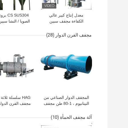
معدل إنتاج كبير عالي
S SUS304
الكفاءة مجفف سبين
الصويا / النشا سب
للدوران للمنتجات الغذائية
فلاش مع نظام نفخ 
والكيميائية
مجفف الفرن الدوار
(28)
افضل سعر
افضل سعر
المجفف الدوار الصناعي من
HAG سلسلة ثلاث
التيتانيوم ، 1-80 طن مجفف
مجفف الفرن الدوار
نشارة الخشب الدوار
للانفجار على نطا
آلة مجفف الحمأة
(10)
افضل سعر
افضل سعر