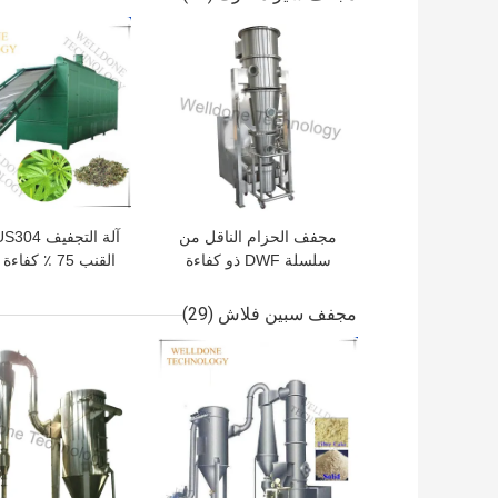
افضل سعر
افضل سعر
مجفف الحزام الناقل من
سلسلة DWF ذو كفاءة
القنب 75 ٪ كف
عالية
10Kgs قدرة التحميل
مجفف سبين فلاش
(29)
افضل سعر
افضل سعر