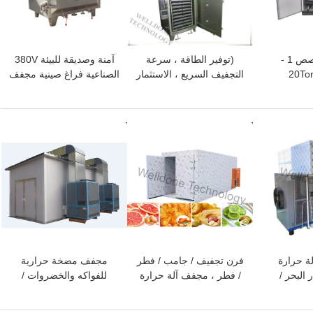
التحكم الآلي المخصص 1 -
(توفير الطاقة ، سرعة
آمنة وصديقة للبيئة 380V
20To
التجفيف السريع ، الاستثمار
الصناعية فراغ صينية مجفف
Dryer
المنخفض) مجفف صينية
الفراغ للصيدلة والصناعات
الغذائية والصناعات
افضل سعر
افضل سعر
الكيماوية
 آلة حرارة
فرن تجفيف / جامب / فطر
مجفف مضخة حرارية
البحر /
/ فطر ، مجفف آلة حرارة
للفواكه والخضروات /
روبيان
المضخة
اللحوم / المأكولات البحرية
بكفاءة عالية (مجفف الطعام