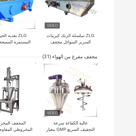
ZLG سلسلة الزنك كبريتات
ZLG تغذية الح
السرير السوائل مجفف
المستمرة المميع
شاشة تعمل باللمس التحكم
السرير درجة ح
5.
منخفضة الع
مجفف مفرغ من الهواء
(31)
افضل سعر
افضل سعر
عالية الكفاءة سرعة
المجفف المخر
التجفيف السريع GMP معيار
المخروطي المقاوم 
فراغ مجفف مخروطي
لمقاومة الطين وا