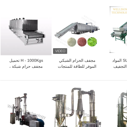
الصناعي)
افضل سعر
افضل سعر
آلة التجفيف SUS304 المواد
مجفف الحزام الشبكي
H - 1000Kgs تحميل
اءة التجفيف
الموفر للطاقة للمنتجات
مجفف حزام شبكة ،
الغذائية والكيميائية
مجفف ناقل الغاز المقاوم
للانفجار
افضل سعر
افضل سعر