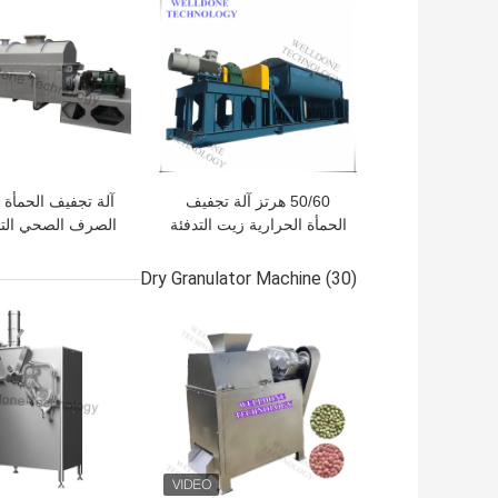
50/60 هرتز آلة تجفيف
آلة تجفيف الحمأة 
الحمأة الحرارية زيت التدفئة
الصرف الصحي الت
75٪ كفاءة التجفيف
درجة الحرارة ال
التي تعمل بال
Dry Granulator Machine
(30)
افضل سعر
افضل سعر