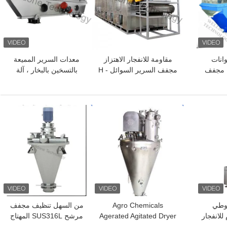
يوانات
مقاومة للانفجار الاهتزاز
معدات السرير المميعة
ة مجفف
مجفف السرير السوائل H -
بالتسخين بالبخار ، آلة
رارة
10000Kgs قدرة التحميل
التحبيب ذات السرير المميع
مل
افضل سعر
افضل سعر
وطي
Agro Chemicals
من السهل تنظيف مجفف
للانفجار
Agerated Agitated Dryer
مرشح SUS316L المهتاج
لمعجون
قدرة تحميل الدفعة 1.
Nutsche