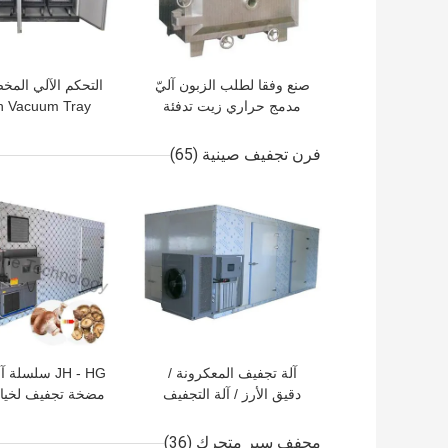
صنع وفقا لطلب الزبون آليّ
مدمج حراري زيت تدفئة
n Vacuum Tray
فراغ صينية مجفف
 Touch Screen
Control
فرن تجفيف صينية
(65)
افضل سعر
افضل سعر
آلة تجفيف المعكرونة /
JH - HG سلسلة
دقيق الأرز / آلة التجفيف
مضخة تجفيف لخيار 
بالمضخة الحرارية للبطاطا
أسماك البحر / ال
الحلوة (توفير الطاقة)
مجفف سير متحرك
(36)