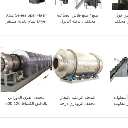
C بروتين فول
صبغ / صبغ فلاش الصناعية
XSZ Series Spin Flash
ين مجفف
مجفف ، تدفئة الديزل
Dryer نظام تغذية مستقر
الهواء
مجفف الأشعة تحت
كفاءة تجفيف عالية
الحمراء فلاش
افضل سعر
افضل سعر
ة أسطوانة
التدفئة الرملية بالبخار
مجفف الفرن الدوراني
 مقاومة
مجفف الروتاري درجة
بالدقيق الكسافا 120-500
ق واسع
حرارة منخفضة تجفيف
Temperature درجة حرارة
التحكم عن بعد
التجفيف مادة CS
افضل سعر
افضل سعر