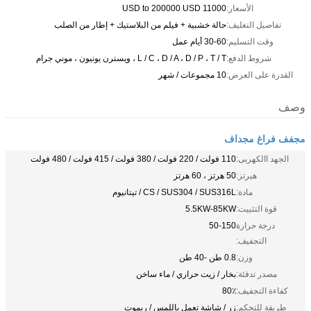
الأسعار:
11000 USD to 200000 USD
تفاصيل التغليف:
حالة خشبية + فيلم من البلاستيك + إطار من الصلب
وقت التسليم:
30-60 أيام عمل
شروط الدفع:
L / C ، D / A ، D / P ، T / T ، ويسترن يونيون ، موني جرام
القدرة على العرض:
10 مجموعات / شهر
وصف
مجفف فراغ مجداف
الجهد االكهربى:
110 فولت / 220 فولت / 380 فولت / 415 فولت / 480 فولت
هيرتز:
50 هرتز ، 60 هرتز
مادة:
CS / SUS304 / SUS316L / تيتانيوم
قوة التثبيت:
5.5KW-85KW
درجة حرارة
50-150
التجفيف:
وزن:
0.8 طن -40 طن
مصدر تدفئة:
بخار / زيت حراري / ماء ساخن
كفاءة التجفيف:
80٪
طريقة للتحكم:
زر / شاشة تعمل باللمس / ريموت