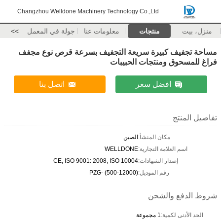
Changzhou Welldone Machinery Technology Co.,Ltd
منزل، بيت
منتجات
معلومات عنا
جولة في المعمل
>>
مساحة تجفيف كبيرة سريعة التجفيف بسرعة قرص نوع مجفف
فراغ للمسحوق ومنتجات الحبيبات
افضل سعر
اتصل بنا
تفاصيل المنتج
مكان المنشأ:
الصين
اسم العلامة التجارية:
WELLDONE
إصدار الشهادات:
CE, ISO 9001: 2008, ISO 10004
رقم الموديل:
PZG- (500-12000)
شروط الدفع والشحن
الحد الأدنى لكمية:
1 مجموعة