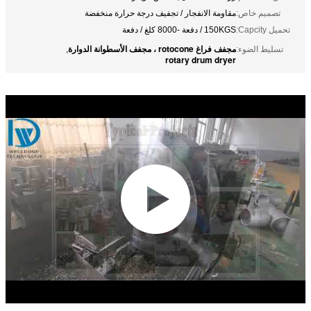
تصميم خاص:
مقاومة الانفجار / تجفيف درجة حرارة منخفضة
تحميل Capcity:
150KGS / دفعة -8000 كلغ / دفعة
مجفف فراغ rotocone ، مجفف الأسطوانة الدوارة
تسليط الضوء:
,
rotary drum dryer