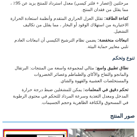
مرحلتين (إعصار + فلتر كيسي) معدل استرداد للمنتج يزيد عن 95٪ ،
مما يقلل من فقدان المنتج.
كفاءة الطاقة:
تقلل العزل الحراري المتقدم وأنظمة استعادة الحرارة
الاختيارية من استهلاك الوقود أو البخار ، مما يقلل من تكاليف
التشغيل.
انبعاثات منخفضة:
يضمن نظام الترشيح الكيسي أن انبعاثات العادم
تلبي معايير حماية البيئة.
تنوع وتحكم
نطاق تطبيق واسع:
مثالي لمجموعة واسعة من المنتجات: البرتقال
والمانجو والتفاح والأكاي والطماطم وعصائر الخضروات
والمستخلصات العشبية والقهوة والشاي.
تحكم دقيق في المعلمات:
يمكن للمشغلين ضبط درجة حرارة
المدخل ومعدل التغذية وسرعة المرذاذ للتحكم في محتوى الرطوبة
في المسحوق والكثافة الظاهرية وحجم الجسيمات.
صور المنتج