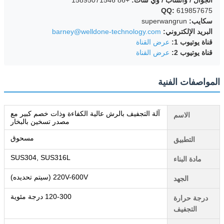
الجوال / واتساب / وي شات:
+86 15895071546
QQ:
619857675
سكايب:
superwangrun
البريد الإلكتروني:
barney@welldone-technology.com
قناة يوتيوب 1:
عرض القناة
قناة يوتيوب 2:
عرض القناة
المواصفات الفنية
آلة التجفيف بالرش عالية الكفاءة وذات خصم كبير مع
الاسم
مصدر تسخين بالبخار
مسحوق
التطبيق
SUS304, SUS316L
مادة البناء
220V-600V (سيتم تحديده)
الجهد
120-300 درجة مئوية
درجة حرارة
التجفيف