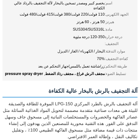
اسم:
بخصم كبير ومصدر تسخين بالبخار لآلة التجفيف بالرذاذ عالي
الكفاءة
الجهد االكهربى:
110 فولت/220 فولت/380 فولت/415 فولت/480 فولت
هيرتز:
50 هرتز ، 60 هرتز
مادة:
SUS304/SUS316L
درجة حرارة
120-350 درجة مئوية
التجفيف:
موارد التدفئة:
البخار / الكهرباء / الغاز / الديزل
كفاءة التجفيف:
70%
طريقة التحكم:
زر/شاشة تعمل باللمس/جهاز التحكم عن بعد
مجفف الرش فراغ ، مجفف رذاذ الضغط
pressure spray dryer
تسليط الضوء:
,
آلة التجفيف بالرش بالبخار عالية الكفاءة
آلة التجفيف بالرش بالطرد المركزي LPG-150 الموفرة للطاقة والصديقة
للبيئة هي معدات صناعية متقدمة مصممة لتحويل المواد الغذائية السائلة مثل
عصائر الفاكهة والخضروات والمستخلصات النباتية إلى مسحوق جاف وسهل
التدفق على الفور. هذه التقنية محورية للمصنعين الذين يهدفون إلى إنشاء
منتجات ذات قيمة مضافة مثل مسحوق الفاكهة الطبيعي 100٪ ، وتقليل
تكاليف النقل ، وإطالة العمر الافتراضي.