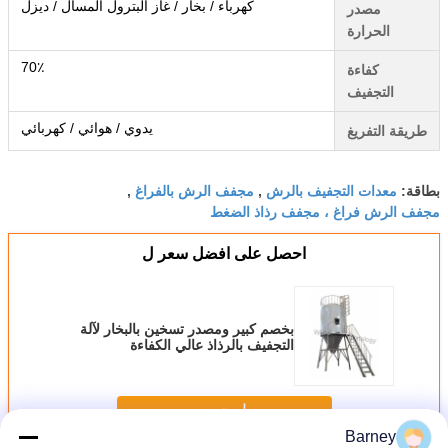
كهرباء / بخار / غاز البترول المسال / ديزل
مصدر
الحرارة
70٪
كفاءة
التجفيف
يدوي / هوائي / كهربائي
طريقة التفريغ
معدات التجفيف بالرش
مجفف الرش بالفراغ
بطاقة:
,
,
مجفف الرش فراغ ، مجفف رذاذ الضغط
احصل على افضل سعر ل
بخصم كبير ومصدر تسخين بالبخار لآلة
التجفيف بالرذاذ عالي الكفاءة
استمر
Barney