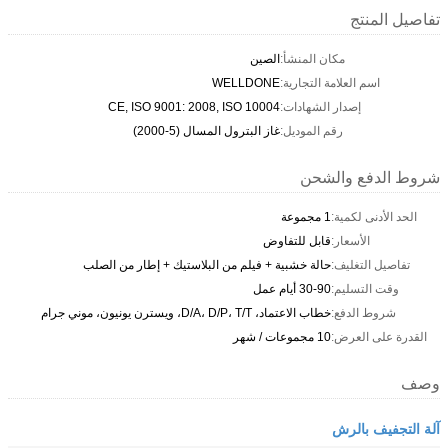
تفاصيل المنتج
مكان المنشأ:
الصين
اسم العلامة التجارية:
WELLDONE
إصدار الشهادات:
CE, ISO 9001: 2008, ISO 10004
رقم الموديل:
غاز البترول المسال (5-2000)
شروط الدفع والشحن
الحد الأدنى لكمية:
1 مجموعة
الأسعار:
قابل للتفاوض
تفاصيل التغليف:
حالة خشبية + فيلم من البلاستيك + إطار من الصلب
وقت التسليم:
30-90 أيام عمل
شروط الدفع:
خطاب الاعتماد، D/A، D/P، T/T، ويسترن يونيون، موني جرام
القدرة على العرض:
10 مجموعات / شهر
وصف
آلة التجفيف بالرش