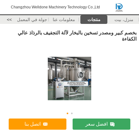
Changzhou Welldone Machinery Technology Co.,Ltd
منزل، بيت
منتجات
معلومات عنا
جولة في المعمل
>>
بخصم كبير ومصدر تسخين بالبخار لآلة التجفيف بالرذاذ عالي
الكفاءة
افضل سعر
اتصل بنا