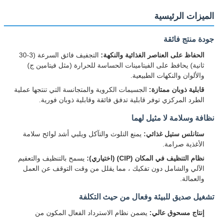
الميزات الرئيسية
جودة منتج فائقة
الحفاظ على العناصر الغذائية والنكهة:
التجفيف فائق السرعة (3-30
ثانية) يحافظ على الفيتامينات الحساسة للحرارة (مثل فيتامين ج)
والألوان والنكهات الطبيعية.
قابلية ذوبان ممتازة:
الجسيمات الكروية والمتجانسة التي تنتجها عملية
الطرد المركزي توفر قابلية تدفق فائقة وقابلية ذوبان فورية.
نظافة وسلامة لا مثيل لهما
ستانلس ستيل غذائي:
يمنع التلوث والتآكل ويلبي أشد لوائح سلامة
الأغذية صرامة.
نظام التنظيف في المكان (CIP) (اختياري):
يسمح بالتنظيف والتعقيم
الآلي والشامل دون تفكيك ، مما يقلل من وقت التوقف عن العمل
والعمالة.
تشغيل صديق للبيئة وفعال من حيث التكلفة
إنتاج مسحوق عالي:
يضمن نظام الاسترداد الفعال المكون من