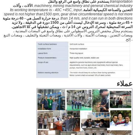
transportation
يستخدم على نطاق واسع في الرفع والنقل
machinery, mining machinery and general chemical industry.
الآلات ، وآلات
التعدين والصناعة الكيميائية العامة.
Its working temperature is - 40C +45C, input
speed is not higher than1500 rpm, gear drive circumferential speed is not more
than 14 m/s, and it can run in both directions.
درجة حرارة العمل هي - 40 درجة مئوية
+ 45 درجة مئوية ، وسرعة الإدخال ليست أعلى من 1500 دورة في الدقيقة ، ولا تزيد
السرعة المحيطية لمحرك التروس عن 14 م / ث ، ويمكن تشغيلها في كلا الاتجاهين.
يستخدم مجال مخفض التروس الأسطواني على نطاق واسع في المعدات المعدنية ،
ومعدات التعدين ، ومعدات الأتمتة ، وآلات الأغذية ، ومعدات التعبئة والتغليف ، ومعدات التبغ
، إلخ.
عملاء