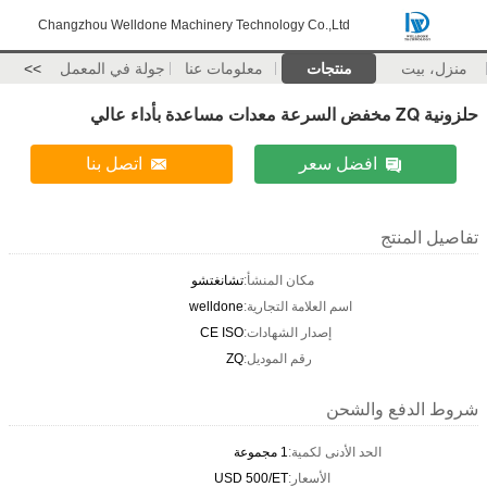
Changzhou Welldone Machinery Technology Co.,Ltd
منزل، بيت
منتجات
معلومات عنا
جولة في المعمل
>>
حلزونية ZQ مخفض السرعة معدات مساعدة بأداء عالي
افضل سعر
اتصل بنا
تفاصيل المنتج
مكان المنشأ:
تشانغتشو
اسم العلامة التجارية:
welldone
إصدار الشهادات:
CE ISO
رقم الموديل:
ZQ
شروط الدفع والشحن
الحد الأدنى لكمية:
1 مجموعة
الأسعار:
USD 500/ET