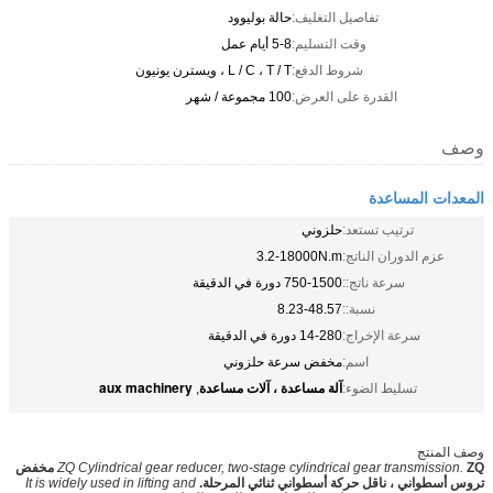
تفاصيل التغليف:
حالة بوليوود
وقت التسليم:
5-8 أيام عمل
شروط الدفع:
L / C ، T / T ، ويسترن يونيون
القدرة على العرض:
100 مجموعة / شهر
وصف
المعدات المساعدة
ترتيب تستعد:
حلزوني
عزم الدوران الناتج:
3.2-18000N.m
سرعة ناتج::
750-1500 دورة في الدقيقة
نسبة::
8.23-48.57
سرعة الإخراج:
14-280 دورة في الدقيقة
اسم:
مخفض سرعة حلزوني
آلة مساعدة ، آلات مساعدة
aux machinery
تسليط الضوء:
,
وصف المنتج
ZQ Cylindrical gear reducer, two-stage cylindrical gear transmission.
ZQ مخفض
تروس أسطواني ، ناقل حركة أسطواني ثنائي المرحلة.
It is widely used in lifting and