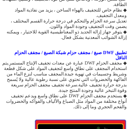
الطاقة.
◆ نظام خاص للتجفيف بالهواء الساخن ، يزيد من نفاذية المواد
ومعدل التجفيف.
تعديل سرعة الحزام والتحكم في درجة حرارة القسم المختلف ،
يضمن وقت التجفيف وجودة المواد واللون.
◆ يتوفر جهاز إزالة الحديد ذو المغناطيسية القوية للاختيار ، ويمكنه
إزالة الشوائب المعدنية بشكل فعال.
تطبيق DWF صبغ / مجفف حزام شبكة الصبغ / مجفف الحزام
الناقل
◆ مجفف الحزام DWF عبارة عن معدات تجفيف الإنتاج المستمر.يتم
استخدام المجفف على نطاق واسع لتجفيف المواد على شكل قطعة
وشريط وجسيمات في تهوية جيدة.المجفف مناسب لنزع الماء من
الفاكهة والخضروات التي تحتوي على نسبة رطوبة عالية ولا يُسمح
بدرجة حرارة تجفيف عالية.سرعة تجفيف مجفف الحزام سريعة
وقوة التبخر عالية وجودة المنتج جيدة.
◆ يستخدم مجفف الحزام DWF على نطاق واسع ويدعم تجفيف
أنواع مختلفة من المواد مثل الصباغ والألياف والفواكه والخضروات
والفحم الحجري وما إلى ذلك.