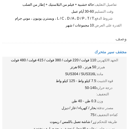
تفاصيل التغليف:
حالة خشبية + فيلم من البلاستيك + إطار من الصلب
وقت التسليم:
30-60 أيام عمل
شروط الدفع:
L / C ، D / A ، D / P ، T / T ، ويسترن يونيون ، موني جرام
القدرة على العرض:
10 مجموعات / شهر
وصف
مجفف سير متحرك
الجهد االكهربى:
110 فولت / 220 فولت / 380 فولت / 415 فولت / 480 فولت
هيرتز:
50 هرتز ، 60 هرتز
مادة:
SUS304 / SUS316L
قوة التثبيت:
7.5 كيلو واط - 125 كيلو واط
درجة حرارة
50-140
التجفيف:
وزن:
0.3 طن - 40 طن
مصدر تدفئة:
بخار / كهرباء / غاز / ديزل
كفاءة التجفيف:
75٪
طريقة للتحكم:
زر / شاشة تعمل باللمس / ريموت
تصميم خاص:
مقاومة الانفجار / تجفيف درجة حرارة منخفضة