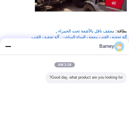
مجفف ناقل بالأشعة تحت الحمراء
بطاقة:
,
آلة تجفيف القنب,مجفف الهواء الساخن
آلة تجفيف القنب
,
Barney
احصل على افضل سعر ل
3:39 AM
مجفف مجفف الصباغ المستمر ، فرن
تجفيف ناقل سلسلة DWF
Good day, what product are you looking for?
استمر
مجفف سير متحرك
أكثر