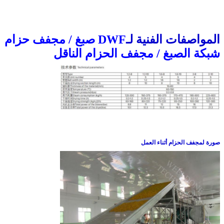
المواصفات الفنية لـ
DWF صبغ / مجفف حزام
شبكة الصبغ / مجفف الحزام الناقل
صورة لمجفف الحزام أثناء العمل