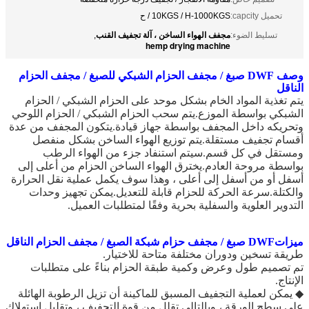
تحميل capcity:
10KGS / H-1000KGS / ح
مجفف الهواء الساخن ، آلة تجفيف القنب
تسليط الضوء:
,
hemp drying machine
وصف DWF صبغ / مجفف الحزام الشبكي للصبغ / مجفف الحزام
الناقل
يتم تغذية المواد الخام بشكل موحد على الحزام الشبكي / الحزام
الشبكي بواسطة الموزع.يتم سحب الحزام الشبكي / الحزام اللوحي
وتحريكه داخل المجفف بواسطة جهاز قيادة.يتكون المجفف من عدة
أقسام تجفيف مستقلة.يتم توزيع الهواء الساخن بشكل منفصل
ومستقل في كل قسم.سيتم استنفاد جزء من الهواء الرطب
بواسطة مروحة العادم.يخترق الهواء الساخن الحزام من أعلى إلى
أسفل أو من أسفل إلى أعلى ، وهذا سوف يكمل عملية نقل الحرارة
والكتلة.سرعة الحركة للحزام قابلة للتعديل.يمكن تجهيز وحدات
التدوير العلوية والسفلية بحرية وفقًا لمتطلبات العميل.
ميزات
DWF صبغ / مجفف حزام شبكة الصبغ / مجفف الحزام الناقل
طريقة تسخين ودوران مختلفة متاحة للاختيار.
تم تصميم طول وعرض وكمية طبقة الحزام بناءً على متطلبات
الإنتاج.
◆ يمكن لعملية التجفيف المسبق للماكينة أن تزيل الرطوبة الهائلة
على سطح الورقة ، وبالتالي تقلل من قوة التجفيف ، وتقليل استهلاك