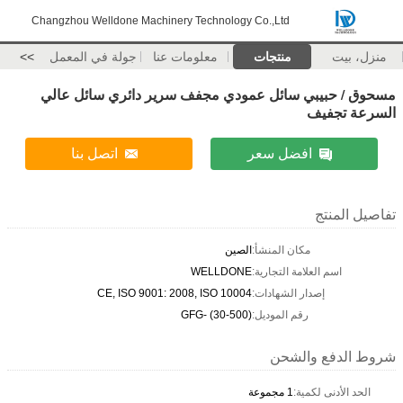
Changzhou Welldone Machinery Technology Co.,Ltd
منزل، بيت
منتجات
معلومات عنا
جولة في المعمل
>>
مسحوق / حبيبي سائل عمودي مجفف سرير دائري سائل عالي
السرعة تجفيف
افضل سعر
اتصل بنا
تفاصيل المنتج
مكان المنشأ:
الصين
اسم العلامة التجارية:
WELLDONE
إصدار الشهادات:
CE, ISO 9001: 2008, ISO 10004
رقم الموديل:
GFG- (30-500)
شروط الدفع والشحن
الحد الأدنى لكمية:
1 مجموعة