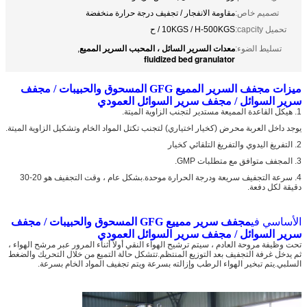
تصميم خاص:
مقاومة الانفجار / تجفيف درجة حرارة منخفضة
تحميل capcity:
10KGS / H-500KGS / ح
معدات السرير السائل ، المحبب السرير المميع
تسليط الضوء:
,
fluidized bed granulator
ميزات مجفف السرير المميع GFG المسحوق والحبيبات / مجفف
سرير السوائل / مجفف سرير السوائل العمودي
1. هيكل القاعدة المميعة مستدير لتجنب الزاوية الميتة.
يوجد داخل العربة محرض (كخيار اختياري) لتجنب تكتل المواد الخام وتشكيل الزاوية الميتة.
2. التفريغ اليدوي والتفريغ التلقائي كخيار
3. المجفف متوافق مع متطلبات GMP.
4. سرعة التجفيف سريعة ودرجة الحرارة موحدة.بشكل عام ، وقت التجفيف هو 20-30
دقيقة لكل دفعة.
الأساسي في
مجفف سرير ممييع GFG المسحوق والحبيبات / مجفف
سرير السوائل / مجفف سرير السوائل العمودي
تحت وظيفة مروحة العادم ، سيتم ترشيح الهواء النقي أولاً أثناء المرور عبر مرشح الهواء ،
ثم يدخل غرفة التجفيف بعد التوزيع المنتظم.تتشكل حالة التميع من خلال التحريك والضغط
السلبي.يتم تبخير الهواء الرطب وإزالته بسرعة ويتم تجفيف المواد الخام بسرعة.