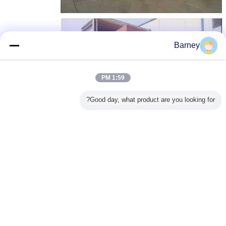
Barney
1:59 PM
Good day, what product are you looking for?
المحبب السرير المميعة
مجفف سرير ثابت,معدات السرير السائل
بطاقة:
,
,
مجفف سرير ثابت
احصل على افضل سعر ل