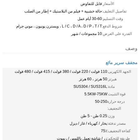
الأسعار:
قابل للتفاوض
تفاصيل التغليف:
حالة خشبية + فيلم من البلاستيك + إطار من الصلب
وقت التسليم:
30-60 أيام عمل
شروط الدفع:
L / C ، D / A ، D / P ، T / T ، ويسترن يونيون ، موني جرام
القدرة على العرض:
10 مجموعات / شهر
وصف
مجفف سرير مائع
الجهد االكهربى:
110 فولت / 220 فولت / 380 فولت / 415 فولت / 480 فولت
هيرتز:
50 هرتز ، 60 هرتز
مادة:
SUS304 / SUS316L
قوة التثبيت:
5.5KW-75KW
درجة حرارة
50-250
التجفيف:
وزن:
0.25 طن - 5 طن
مصدر تدفئة:
بخار / كهرباء / غاز / ديزل
كفاءة التجفيف:
75٪
طريقة للتحكم:
زر / شاشة تعمل باللمس / ريموت