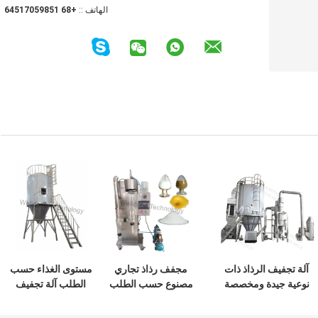
الهاتف ::
+86 15895071546
آلة تجفيف الرذاذ ذات
مجفف رذاذ تجاري
مستوى الغذاء حسب
نوعية جيدة ومخصصة
مصنوع حسب الطلب
الطلب آلة تجفيف
للصناعات الغذائية
وبخصم كبير لبروتين
رذاذ بروتين فول
والصيدلانية
الأسماك المتحلل
الصويا