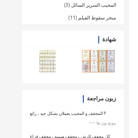
المحبب السرير السائل
(3)
مبخر سقوط الفيلم
(11)
شهادة
زبون مراجعة
المجفف و المحبب يعملان بشكل جيد ، رائع !!
—— بيونغ يون ها
كل مجفف الرش ، مجفف صينية ، مجفف فراغ