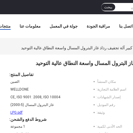
يبحث
اتصل بنا
مراقبة الجودة
جولة في المعمل
معلومات عنا
منتجات
 آلة تجفيف رذاذ غاز البترول المسال واسعة النطاق عالية التوحيد
البترول المسال واسعة النطاق عالية التوحيد
تفاصيل المنتج:
مكان المنشأ:
الصين
اسم العلامة التجارية:
WELLDONE
إصدار الشهادات:
CE, ISO 9001: 2008, ISO 10004
رقم الموديل:
غاز البترول المسال (5-2000)
وثيقة:
LPG.pdf
شروط الدفع والشحن:
الحد الأدنى لكمية:
1 مجموعة