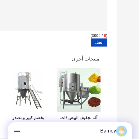
/ 3000)
0
(
منتجات أخرى
آلة تجفيف البيض ذات
بخصم كبير ومصدر
الجودة العالية
تسخين بالبخار لآلة
Barney
والمصممة حسب
التجفيف بالرذاذ عالي
الطلب
الكفاءة