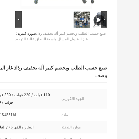
صنع حسب الطلب وبخصم كبير آلة تجفيف رذاذ
صورة كبيرة :
غاز البترول المسال واسعة النطاق عالية التوحيد
صنع حسب الطلب وبخصم كبير آلة تجفيف رذاذ غاز البتر
وصف
الجهد االكهربى:
فولت / 480 فولت
مادة:
/ SUS316L
موارد التدفئة:
البخار / الكهرباء / الغا