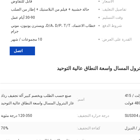
الأسعار:
قابل للتفاوض
تفاصيل التغليف:
حالة خشبية + فيلم من البلاستيك + إطار من الصلب
وقت التسليم:
30-90 أيام عمل
شروط الدفع:
خطاب الاعتماد، D/A، D/P، T/T، ويسترن يونيون، موني
جرام
القدرة على العرض:
10 مجموعات / شهر
اتصل
ول المسال واسعة النطاق عالية التوحيد
110 فولت / 220 فولت / 380 فولت / 415
صنع حسب الطلب وبخصم كبير آلة تجفيف رذاذ
اسم:
غاز البترول المسال واسعة النطاق عالية التوحيد
SUS304 
درجة حرارة التجفيف:
120-350 درجة مئوية
ز / الديزل
كفاءة التجفيف:
70%