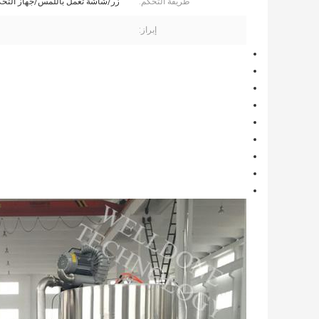
طريقة التحكم:
زر/شاشة تعمل باللمس/جهاز التحك
إبراز: