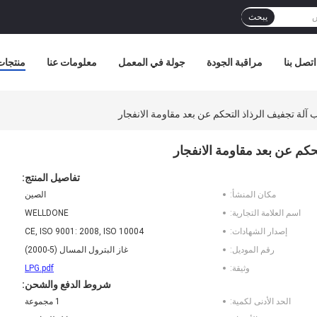
يبحث
اتصل بنا
مراقبة الجودة
جولة في المعمل
معلومات عنا
منتجات
لة تجفيف الرذاذ التحكم عن بعد مقاومة الانفجار
كم عن بعد مقاومة الانفجار
تفاصيل المنتج:
مكان المنشأ:
الصين
اسم العلامة التجارية:
WELLDONE
إصدار الشهادات:
CE, ISO 9001: 2008, ISO 10004
رقم الموديل:
غاز البترول المسال (5-2000)
وثيقة:
LPG.pdf
شروط الدفع والشحن:
الحد الأدنى لكمية:
1 مجموعة