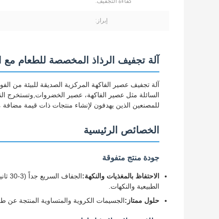
كفاءة التجفيف:
إبراز:
آلة تجفيف الرذاذ المخصصة للطعام مع ال
آلة تجفيف عصير الفاكهة المركزية الصديقة للبيئة من الفو
السائلة مثل عصير الفاكهة، عصير الخضروات,وتستخرج النب
للمصنعين الذين يهدفون لإنشاء منتجات ذات قيمة مضافة 
الخصائص الرئيسية
جودة منتج متفوقة
الاحتفاظ بالمغذيات والنكهة:
الجفا
الطبيعية والنكهات.
حلول ممتاز:
الجسيمات الكروية والمتساوية المنتجة عن طريق 