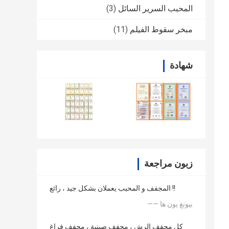
المحبب السرير السائل
(3)
مبخر سقوط الفيلم
(11)
شهادة
زبون مراجعة
المجفف و المحبب يعملان بشكل جيد ، رائع !!
—— بيونغ يون ها
كل مجفف الرش ، مجفف صينية ، مجفف فراغ