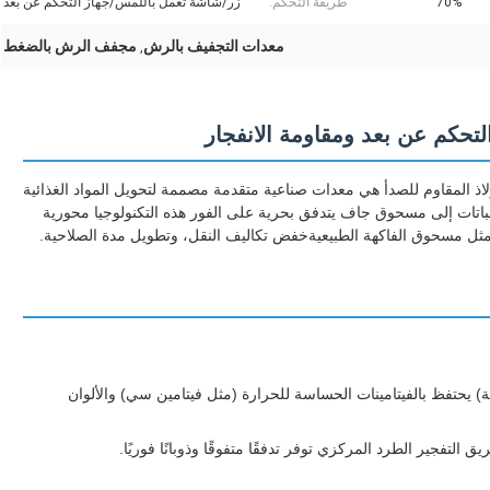
70%
طريقة التحكم:
زر/شاشة تعمل باللمس/جهاز التحكم عن بعد
معدات التجفيف بالرش
مجفف الرش بالضغط
,
تحكم عن بعد ومقاومة الانفجار
لاذ المقاوم للصدأ هي معدات صناعية متقدمة مصممة لتحويل المواد الغذائية
اتات إلى مسحوق جاف يتدفق بحرية على الفور هذه التكنولوجيا محورية
مثل مسحوق الفاكهة الطبيعيةخفض تكاليف النقل، وتطويل مدة الصلاحية.
ف السريع جداً (3-30 ثانية) يحتفظ بالفيتامينات الحساسة للحرارة (مثل فيتامين سي) والألوان
التفجير الطرد المركزي توفر تدفقًا متفوقًا وذوبانًا فوريًا.