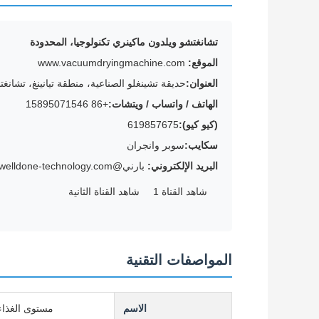
تشانغتشو ويلدون ماكينري تكنولوجيا، المحدودة
الموقع:
www.vacuumdryingmachine.com
العنوان:
حديقة تشينغلو الصناعية، منطقة تيانينغ، تشانغ
الهاتف / واتساب / ويتشات:
+86 15895071546
(كيو كيو):
619857675
سكايب:
سوبر وانجران
البريد الإلكتروني:
بارني@welldone-technology.com
شاهد القناة 1
شاهد القناة الثانية
المواصفات التقنية
الاسم
مستوى الغذاء