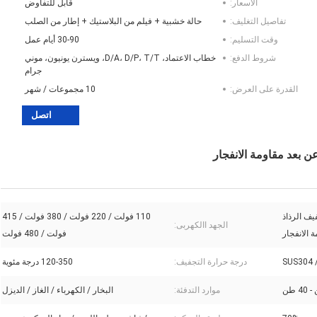
الأسعار:
قابل للتفاوض
تفاصيل التغليف:
حالة خشبية + فيلم من البلاستيك + إطار من الصلب
وقت التسليم:
30-90 أيام عمل
شروط الدفع:
خطاب الاعتماد، D/A، D/P، T/T، ويسترن يونيون، موني
جرام
القدرة على العرض:
10 مجموعات / شهر
اتصل
 بعد مقاومة الانفجار
ف الرذاذ
110 فولت / 220 فولت / 380 فولت / 415
الجهد االكهربى:
 الانفجار
فولت / 480 فولت
SUS304 
درجة حرارة التجفيف:
120-350 درجة مئوية
موارد التدفئة:
البخار / الكهرباء / الغاز / الديزل