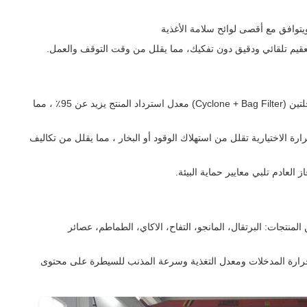
ويتوافق مع أقصى لوائح سلامة الأغذية
قيم تلقائي ودقيق دون تفكيك، مما يقلل من وقت التوقف والعمل.
يضمن نظام الاسترداد الفعال من مرحلتين (Cyclone + Bag Filter) معدل استرداد المنتج يزيد عن 95٪ ، مما
رة الاختيارية تقلل من استهلاك الوقود أو البخار ، مما يقلل من تكاليف
 العادم تلبي معايير حماية البيئة.
لمنتجات: البرتقال، المانجو، التفاح، الاكاي، الطماطم، عصائر
رارة المدخلات ومعدل التغذية وسرعة المذنب للسيطرة على محتوى