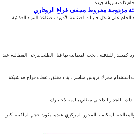
م ذات سيولة جيدة.
لبيئة مزدوجة مخروط مجفف فراغ الروتاري
خام على شكل حبيبات لصناعة الأدوية ، صناعة المواد الغذائية ،
ة كمصدر للتدفئة ، يجب المطالبة بها قبل الطلب.يرجى المطالبة عند
 المطالبة بها عند الحاجة إلى معيار GMP.(يجب استخدام محرك تروس مباشر ، بناء مغلق ، غطاء فراغ هو شبكة
لمعالجة المتكاملة للمحور المركزي عندما يكون حجم الماكينة أكبر