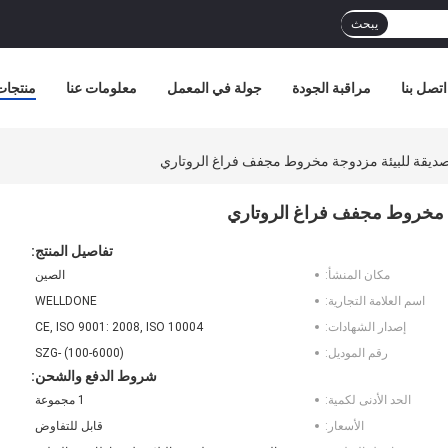
يبحث
اتصل بنا
مراقبة الجودة
جولة في المعمل
معلومات عنا
منتجات
 وصديقة للبيئة مزدوجة مخروط مجفف فراغ الروتاري
وجة مخروط مجفف فراغ الروتاري
تفاصيل المنتج:
مكان المنشأ:
الصين
اسم العلامة التجارية:
WELLDONE
إصدار الشهادات:
CE, ISO 9001: 2008, ISO 10004
رقم الموديل:
SZG- (100-6000)
شروط الدفع والشحن:
الحد الأدنى لكمية:
1 مجموعة
الأسعار:
قابل للتفاوض