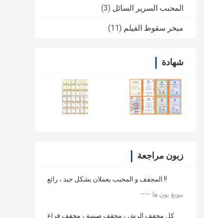
المحبب السرير السائل
(3)
مبخر سقوط الفيلم
(11)
شهادة
زبون مراجعة
المجفف و المحبب يعملان بشكل جيد ، رائع !!
—— بيونغ يون ها
كل مجفف الرش ، مجفف صينية ، مجفف فراغ