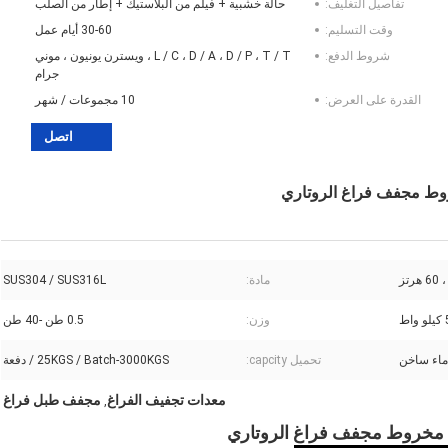
تفاصيل التغليف:
حالة خشبية + فيلم من البلاستيك + إطار من الصلب
وقت التسليم:
30-60 أيام عمل
شروط الدفع:
L / C ، D / A ، D / P ، T / T ، ويسترن يونيون ، موني
جرام
القدرة على العرض:
10 مجموعات / شهر
اتصل
خروط مجفف فراغ الروتاري
مادة:
SUS304 / SUS316L
وزن:
0.5 طن -40 طن
ماء ساخن
تحميل capcity:
25KGS / Batch-3000KGS / دفعة
معدات تجفيف الفراغ
مجفف طبل فراغ
,
وجة مخروط مجفف فراغ الروتاري