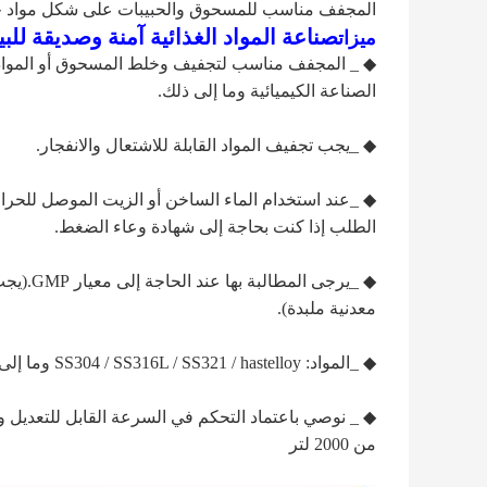
المجفف مناسب للمسحوق والحبيبات على شكل مواد خا
صناعة المواد الغذائية آمنة وصديقة ل
ميزات
◆ _ المجفف مناسب لتجفيف وخلط المسحوق أو المواد ال
الصناعة الكيميائية وما إلى ذلك.
◆ _يجب تجفيف المواد القابلة للاشتعال والانفجار.
◆ _عند استخدام الماء الساخن أو الزيت الموصل للحرار
الطلب إذا كنت بحاجة إلى شهادة وعاء الضغط.
◆ _يرجى
معدنية ملبدة).
◆ _المواد: SS304 / SS316L / SS321 / hastelloy وما إلى ذلك ، الجدار الداخلي مطلي بالمينا لاختيارك.
◆ _ نوصي باعتماد التحكم في السرعة القابل للتعديل وا
من 2000 لتر