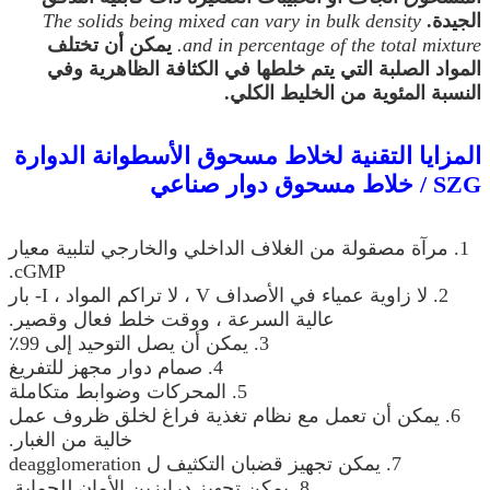
الجيدة.
The solids being mixed can vary in bulk density
and in percentage of the total mixture.
يمكن أن تختلف
المواد الصلبة التي يتم خلطها في الكثافة الظاهرية وفي
النسبة المئوية من الخليط الكلي.
المزايا التقنية لخلاط مسحوق الأسطوانة الدوارة
SZG / خلاط مسحوق دوار صناعي
1. مرآة مصقولة من الغلاف الداخلي والخارجي لتلبية معيار
cGMP.
2. لا زاوية عمياء في الأصداف V ، لا تراكم المواد ، I- بار
عالية السرعة ، ووقت خلط فعال وقصير.
3. يمكن أن يصل التوحيد إلى 99٪
4. صمام دوار مجهز للتفريغ
5. المحركات وضوابط متكاملة
6. يمكن أن تعمل مع نظام تغذية فراغ لخلق ظروف عمل
خالية من الغبار.
7. يمكن تجهيز قضبان التكثيف ل deagglomeration
8. يمكن تجهيز درابزين الأمان للحماية.