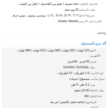
تفاصيل التغليف:
حالة خشبية + فيلم من البلاستيك + إطار من الصلب
وقت التسليم:
25 يوم عمل
شروط الدفع:
L / C ، D / A ، D / P ، T / T ، ويسترن يونيون ، موني جرام
القدرة على العرض:
15Sets / Months
وصف
آلة مزج المسحوق
الجهد
110 فولت / 220 فولت / 380 فولت / 415 فولت / 480 فولت
االكهربى:
هيرتز:
50 هرتز ، 60 هرتز
مواد:
SUS304 / SUS316L
قوة التثبيت:
1.5 كيلو وات -37 كيلو وات
منتج مناسب:
مسحوق / حبيبات
وزن:
0.1 طن -5 طن
وقت الخلط:
10-30 دقيقة
دقة الخلط:
99٪
طريقة
زر / شاشة تعمل باللمس / عن بعد
التحكم: