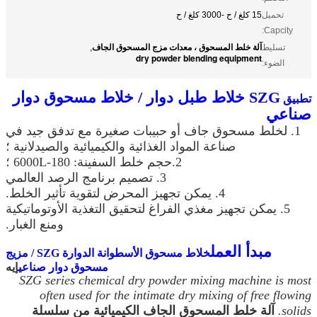
تحميل
15 كلغ / ح -3000 كلغ / ح
Capcity:
آلة خلط المسحوق ، معدات مزج المسحوق الجاف
تسليط
,
dry powder blending equipment
الضوء:
SZG خلاط طبل دوار / خلاط مسحوق دوار
تطبيق
صناعي
1. لخلط مسحوق جاف أو حبيبات صغيرة مع تدفق جيد في
صناعة المواد الغذائية والكيميائية والصيدلانية ؛
2.حجم خلط السفينة: 180-6000L ؛
3. تصميم برنامج الرصد العالمي
4. يمكن تجهيز المحرض لتقوية تأثير الخلط.
5. يمكن تجهيز مغذي الفراغ لتحقيق التغذية الأوتوماتيكية
ومنع الغبار.
مبدأ العمل
خلاط مسحوق الأسطوانة الدوارة SZG / مزيج
إيه
مسحوق دوار صناعي
SZG series chemical dry powder mixing machine is most
often used for the intimate dry mixing of free flowing
solids.
آلة خلط المسحوق الجاف الكيميائية من سلسلة