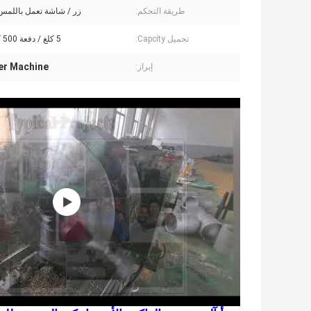
طريقة التحكم:
زر / شاشة تعمل باللمس 
تحميل Capcity:
5 كلغ / دفعة 500 كلغ / دفعة
er Machine
إبراز: