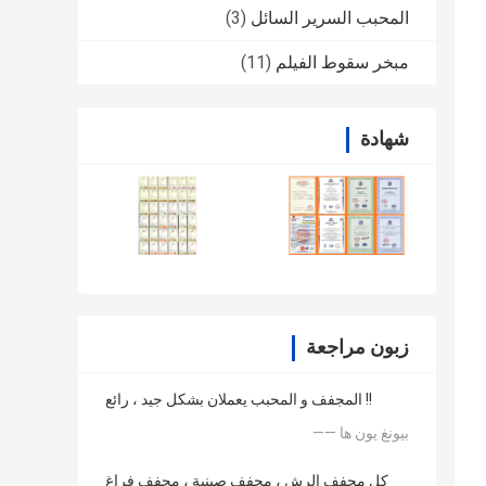
المحبب السرير السائل
(3)
مبخر سقوط الفيلم
(11)
شهادة
زبون مراجعة
المجفف و المحبب يعملان بشكل جيد ، رائع !!
—— بيونغ يون ها
كل مجفف الرش ، مجفف صينية ، مجفف فراغ