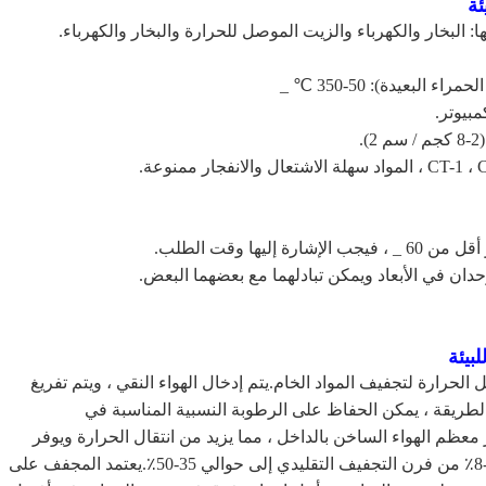
ئة
ا: البخار والكهرباء والزيت الموصل للحرارة والبخار والكهرباء.
بعيدة): 50-350 ℃ _
مبيوتر.
ان في الأبعاد ويمكن تبادلهما مع بعضهما البعض.
بيئة
الحرارة لتجفيف المواد الخام.يتم إدخال الهواء النقي ، ويتم تفريغ
طريقة ، يمكن الحفاظ على الرطوبة النسبية المناسبة في
 معظم الهواء الساخن بالداخل ، مما يزيد من انتقال الحرارة ويوفر
الطاقة.إنه يجعل الكفاءة الحرارية للمجفف ترتفع من 3-8٪ من فرن التجفيف التقليدي إلى حوالي 35-50٪.يعتمد المجفف على