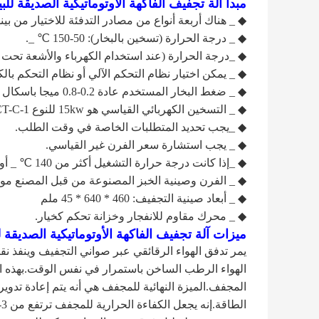
مبدأ
آلة تجفيف الفاكهة الأوتوماتيكية الصديقة للبي
◆ _ هناك أربعة أنواع من مصادر التدفئة للاختيار من بينه
◆ _ درجة الحرارة (تسخين بالبخار): 50-150 ℃ _.
◆ _درجة الحرارة (عند استخدام الكهرباء والأشعة تحت الحمراء ال
◆ _ يمكن اختيار نظام التحكم الآلي أو نظام التحكم بالك
◆ _ ضغط البخار المستخدم عادة 0.2-0.8 ميجا باسكال (2-8 كجم / سم 2).
◆ _ التسخين الكهربائي القياسي هو 15kw للنوع CT-1 ، CT-C-1 ، المواد سهلة الاشتعال والانفجار ممنوعة.
◆ _يجب تحديد المتطلبات الخاصة في وقت الطلب.
◆ _ يجب استشارة سعر الفرن غير القياسي.
◆ _إذا كانت درجة حرارة التشغيل أكثر من 140 ℃ _ أو أقل من 60 _ ، فيجب الإشارة إليها وقت الطلب.
◆ _ الفرن وصينية الخبز المصنوعة من قبل المصنع موحد
◆ _ أبعاد صينية التجفيف: 460 * 640 * 45 ملم
◆ _ محرك مقاوم للانفجار وخزانة تحكم كخيار.
ميزات
آلة تجفيف الفاكهة الأوتوماتيكية الصديقة لل
يمر تدفق الهواء الرقائقي عبر صواني التجفيف وينفذ نقل 
الهواء الرطب الساخن باستمرار في نفس الوقت.بهذه ال
المجفف.الميزة النهائية للمجفف هي أنه يتم إعادة تدوير