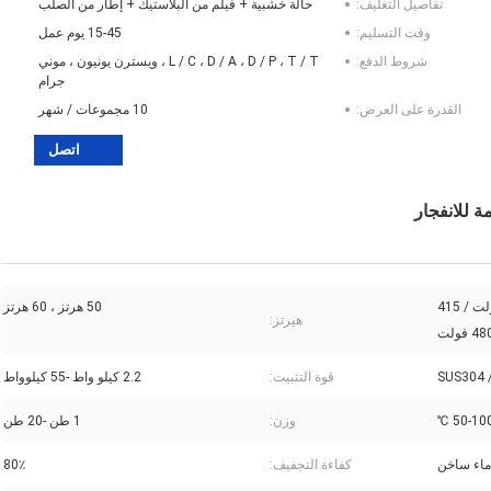
تفاصيل التغليف:
حالة خشبية + فيلم من البلاستيك + إطار من الصلب
وقت التسليم:
15-45 يوم عمل
شروط الدفع:
L / C ، D / A ، D / P ، T / T ، ويسترن يونيون ، موني
جرام
القدرة على العرض:
10 مجموعات / شهر
اتصل
110 فولت / 220 فولت / 380 فولت / 415
50 هرتز ، 60 هرتز
هيرتز:
SUS304 
قوة التثبيت:
2.2 كيلو واط -55 كيلوواط
50-100 
وزن:
1 طن -20 طن
ماء ساخن
كفاءة التجفيف:
80٪