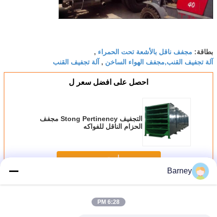
مجفف ناقل بالأشعة تحت الحمراء
بطاقة:
,
آلة تجفيف القنب,مجفف الهواء الساخن
آلة تجفيف القنب
,
احصل على افضل سعر ل
التجفيف Stong Pertinency مجفف
الحزام الناقل للفواكه
استمر
Barney
مجفف سير متحرك
أكثر
6:28 PM