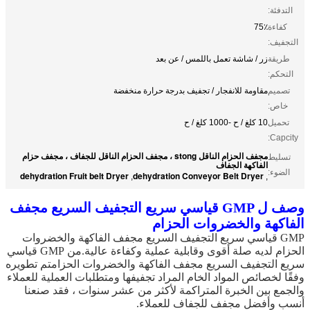
التدفئة:
كفاءة
75٪
التجفيف:
طريقة
زر / شاشة تعمل باللمس / عن بعد
التحكم:
تصميم
مقاومة للانفجار / تجفيف بدرجة حرارة منخفضة
خاص:
تحميل
10 كلغ / ح -1000 كلغ / ح
Capcity:
مجفف الحزام الناقل stong ، مجفف الحزام الناقل للجفاف ، مجفف حزام
تسليط
الفاكهة الجفاف
الضوء:
dehydration Fruit belt Dryer
dehydration Conveyor Belt Dryer
,
,
وصف ل
GMP قياسي سريع التجفيف السريع مجفف
الفاكهة والخضروات الحزام
GMP قياسي سريع التجفيف السريع مجفف الفاكهة والخضروات
الحزام
لديه صلة أقوى وقابلية عملية وكفاءة عالية.
من
GMP قياسي
سريع التجفيف السريع مجفف الفاكهة والخضروات الحزام
تم تطويره
وفقًا لخصائص المواد الخام المراد تجفيفها ومتطلبات العملية للعملاء
والجمع بين الخبرة المتراكمة لأكثر من عشر سنوات ، فقد صنعنا
أنسب وأفضل مجفف للجفاف للعملاء.