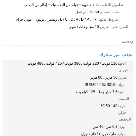
تفاصيل التغليف:
حالة خشبية + فيلم من البلاستيك + إطار من الصلب
وقت التسليم:
30-60 أيام عمل
شروط الدفع:
L / C ، D / A ، D / P ، T / T ، ويسترن يونيون ، موني جرام
القدرة على العرض:
10 مجموعات / شهر
وصف
مجفف سير متحرك
الجهد
110 فولت / 220 فولت / 380 فولت / 415 فولت / 480 فولت
االكهربى:
هيرتز:
50 هرتز ، 60 هرتز
مواد:
SUS304 / SUS316L
قوة
7.5 كيلو واط - 125 كيلو واط
التثبيت:
درجة
50-140 ℃
حرارة
التجفيف:
وزن:
0.3 طن -40 طن
موارد
بخار / كهرباء / غاز / ديزل