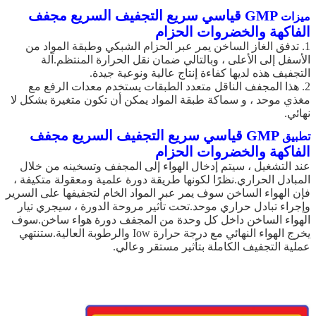
GMP قياسي سريع التجفيف السريع مجفف
ميزات
الفاكهة والخضروات الحزام
1. تدفق الغاز الساخن يمر عبر الحزام الشبكي وطبقة المواد من
الأسفل إلى الأعلى ، وبالتالي ضمان نقل الحرارة المنتظم.آلة
التجفيف هذه لديها كفاءة إنتاج عالية ونوعية جيدة.
2. هذا المجفف الناقل متعدد الطبقات يستخدم معدات الرفع مع
مغذي موحد ، و سماكة طبقة المواد يمكن أن تكون متغيرة بشكل لا
نهائي.
GMP قياسي سريع التجفيف السريع مجفف
تطبيق
الفاكهة والخضروات الحزام
عند التشغيل ، سيتم إدخال الهواء إلى المجفف وتسخينه من خلال
المبادل الحراري.نظرًا لكونها طريقة دورة علمية ومعقولة متكيفة ،
فإن الهواء الساخن سوف يمر عبر المواد الخام لتجفيفها على السرير
وإجراء تبادل حراري موحد.تحت تأثير مروحة الدورة ، سيجري تيار
الهواء الساخن داخل كل وحدة من المجفف دورة هواء ساخن.سوف
يخرج الهواء النهائي مع درجة حرارة Iow والرطوبة العالية.ستنتهي
عملية التجفيف الكاملة بتأثير مستقر وعالي.