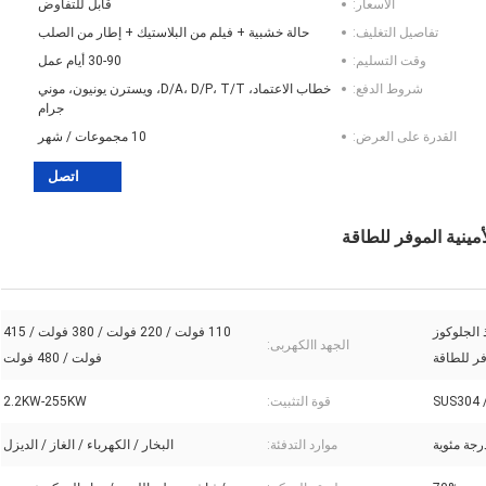
الأسعار:
قابل للتفاوض
تفاصيل التغليف:
حالة خشبية + فيلم من البلاستيك + إطار من الصلب
وقت التسليم:
30-90 أيام عمل
شروط الدفع:
خطاب الاعتماد، D/A، D/P، T/T، ويسترن يونيون، موني
جرام
القدرة على العرض:
10 مجموعات / شهر
اتصل
ينية الموفر للطاقة
الجلوكوز
110 فولت / 220 فولت / 380 فولت / 415
الجهد االكهربى:
فر للطاقة
فولت / 480 فولت
SUS304 
قوة التثبيت:
2.2KW-255KW
موارد التدفئة:
البخار / الكهرباء / الغاز / الديزل