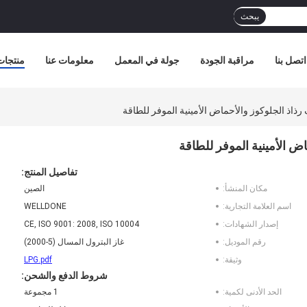
يبحث
اتصل بنا
مراقبة الجودة
جولة في المعمل
معلومات عنا
منتجات
ذ الجلوكوز والأحماض الأمينية الموفر للطاقة
الأمينية الموفر للطاقة
تفاصيل المنتج:
مكان المنشأ:
الصين
اسم العلامة التجارية:
WELLDONE
إصدار الشهادات:
CE, ISO 9001: 2008, ISO 10004
رقم الموديل:
غاز البترول المسال (5-2000)
وثيقة:
LPG.pdf
شروط الدفع والشحن:
الحد الأدنى لكمية:
1 مجموعة