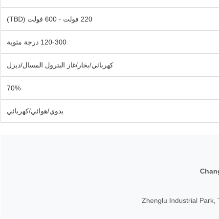
220 فولت - 600 فولت (TBD)
120-300 درجة مئوية
كهربائي/بخار/غاز البترول المسال/ديزل
70%
يدوي/هوائي/كهربائي
Chang
Zhenglu Industrial Park,