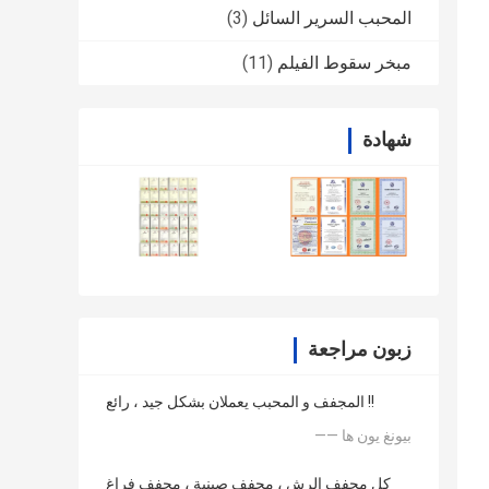
المحبب السرير السائل
(3)
مبخر سقوط الفيلم
(11)
شهادة
زبون مراجعة
المجفف و المحبب يعملان بشكل جيد ، رائع !!
—— بيونغ يون ها
كل مجفف الرش ، مجفف صينية ، مجفف فراغ