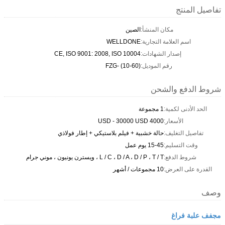
تفاصيل المنتج
مكان المنشأ:
الصين
اسم العلامة التجارية:
WELLDONE
إصدار الشهادات:
CE, ISO 9001: 2008, ISO 10004
رقم الموديل:
FZG- (10-60)
شروط الدفع والشحن
الحد الأدنى لكمية:
1 مجموعة
الأسعار:
4000 USD - 30000 USD
تفاصيل التغليف:
حالة خشبية + فيلم بلاستيكي + إطار فولاذي
وقت التسليم:
15-45 يوم عمل
شروط الدفع:
L / C ، D / A ، D / P ، T / T ، ويسترن يونيون ، موني جرام
القدرة على العرض:
10 مجموعات / أشهر
وصف
مجفف علبة فراغ