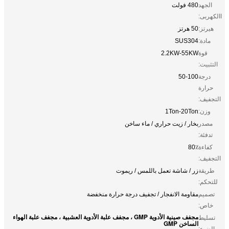
الجهد
480 فولت
االكهربى:
هيرتز:
50 هرتز
مادة:
SUS304
قوة
2.2KW-55KW
التثبيت:
درجة
50-100
حرارة
التجفيف:
وزن:
1Ton-20Ton
مصدر
بخار / زيت حراري / ماء ساخن
تدفئة:
كفاءة
80٪
التجفيف:
طريقة
زر / شاشة تعمل باللمس / ريموت
للتحكم:
تصميم
مقاومة الانفجار / تجفيف درجة حرارة منخفضة
خاص:
مجفف صينية الأدوية GMP ، مجفف علبة الأدوية العشبية ، مجفف علبة الهواء
تسليط
الساخن GMP
الضوء: