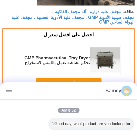
مجفف علبة دوارة
آلة مجفف الفاكهة
بطاقة:
,
,
مجفف صينية الأدوية GMP ، مجفف علبة الأدوية العشبية ، مجفف علبة
الهواء الساخن GMP
احصل على افضل سعر ل
GMP Pharmaceutical Tray Dryer
تحكم بشاشة تعمل باللمس لاستخراج
الأعشاب
استمر
Barney
مجفف علبة فراغ
أكثر
8:52 AM
Good day, what product are you looking for?
فقا لطلب
مجفف علبة صيدلانية
عملية مستقرة
آمنة وصديقة للبيئة
(توفير ا