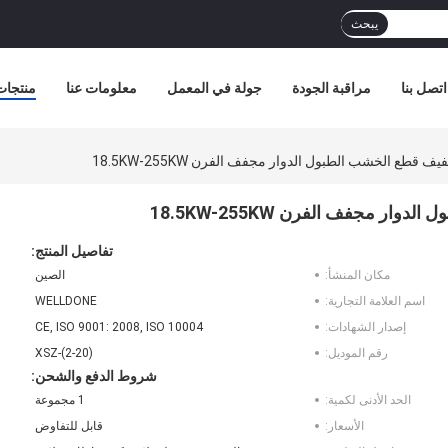
يبحث
اتصل بنا
مراقبة الجودة
جولة في المعمل
معلومات عنا
منتجات
 قطع الخشب الطبول الدوار مجفف الفرن 18.5KW-255KW
ر مجفف الفرن 18.5KW-255KW
تفاصيل المنتج:
مكان المنشأ:
الصين
اسم العلامة التجارية:
WELLDONE
إصدار الشهادات:
CE, ISO 9001: 2008, ISO 10004
رقم الموديل:
XSZ-(2-20)
شروط الدفع والشحن:
الحد الأدنى لكمية:
1 مجموعة
الأسعار:
قابل للتفاوض