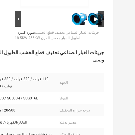
جزيئات الغبار الصناعي تجفيف قطع الخشب
صورة كبيرة :
الطبول الدوار مجفف الفرن 18.5KW-255KW
جزيئات الغبار الصناعي تجفيف قطع الخشب الطبول الدوار مجفف
وصف
الجهد:
فولت / 480 فولت
المواد:
CS / SUS304 / SUS316L / تيتانيوم
درجة حرارة التجفيف:
120-500 درجة مئوية
مصدر تدفئة:
البخار/الكهرباء/الغ
طريقة التحكم:
زر / شاشة تعمل باللمس / جهاز تحك