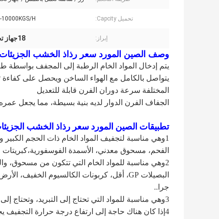
تحميل Capcity:
-10000KGS/H
18جهاز تجفيف الفرن الدواري بقدرة 5 كيلوواط
إبراز:
وصف الصين المورد سعر رذاذ الخشب الجزيئات 
يتم إدخال المواد الخام الرطبة إلى المجفف بواسطة ط
يتواصل بالكامل مع الهواء الساخن ويحصل على كفاءة تج
المختلفة سرعة دوران الفرن قابلة للتعديل
الجفاف الفرن الدوار لديه بنية بسيطة، مما يجعل عمره
تطبيقات الصين المورد سعر رذاذ الخشب الجزيئ
1وهي مناسبة لتجفيف المواد الخام ذات الحجم الكبير وا
الفحم، مسحوق معدني، الأسمدة الفوسفورية،كبريتات ال
2وهي مناسبة للمواد الخام التي تتكون من مسحوق، وا
البصيلات GP، أقل، كربونات الكالسيوم الخفي
جرا..
3وهي مناسبة للمواد التي تحتاج إلى التبريد، وتحتاج إلى كمية كبيرة من التشغيل المستمر.
4إذا كان هناك حاجة إلى ارتفاع درجة حرارة التجفيف يجب أن يلاحظ عند الطلب.