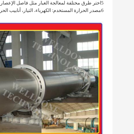
5اختر طرق مختلفة لمعالجة الغبار مثل فاصل الإعصار ومرشح الكيس وبرج الغسيل وفقًا لمحتوى الكربون في الغاز.
6مصدر الحرارة المستخدم: الكهرباء، التيار، أنابيب الحرارة، الفرن أو الحرارة الناتجة عن الفضلات