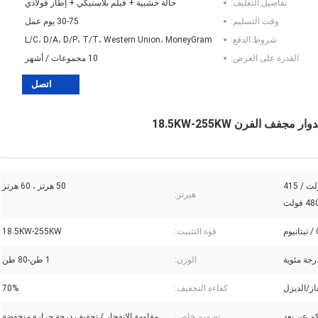
تفاصيل التغليف:
حالة خشبية + فيلم بلاستيكي + إطار فولاذي
وقت التسليم:
30-75 يوم عمل
شروط الدفع:
L/C، D/A، D/P، T/T، Western Union، MoneyGram
القدرة على العرض:
10 مجموعات / أشهر
اتصل
 الفرن 18.5KW-255KW
110 فولت / 220 فولت / 380 فولت / 415
50 هرتز ، 60 هرتز
هيرتز:
قوة التثبيت:
18.5KW-255KW
الوزن:
1 طن-80 طن
از/الديزل
كفاءة التجفيف:
70%
م عن بعد
تصميم خاص:
مقاومة الانفجار / تجفيف درجة حرارة منخفضة