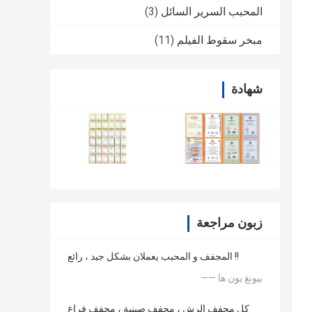
المحبب السرير السائل
(3)
مبخر سقوط الفيلم
(11)
شهادة
زبون مراجعة
المجفف و المحبب يعملان بشكل جيد ، رائع !!
—— بيونغ يون ها
كل مجفف الرش ، مجفف صينية ، مجفف فراغ