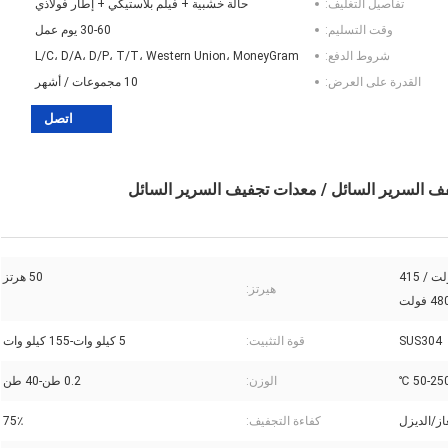
تفاصيل التغليف:
حالة خشبية + فيلم بلاستيكي + إطار فولاذي
وقت التسليم:
30-60 يوم عمل
شروط الدفع:
L/C، D/A، D/P، T/T، Western Union، MoneyGram
القدرة على العرض:
10 مجموعات / أشهر
اتصل
110 فولت / 220 فولت / 380 فولت / 415
50 هرتز
هيرتز:
SUS304
قوة التثبيت:
5 كيلو وات-155 كيلو وات
50-250 
الوزن:
0.2 طن-40 طن
از/الديزل
كفاءة التجفيف:
75٪