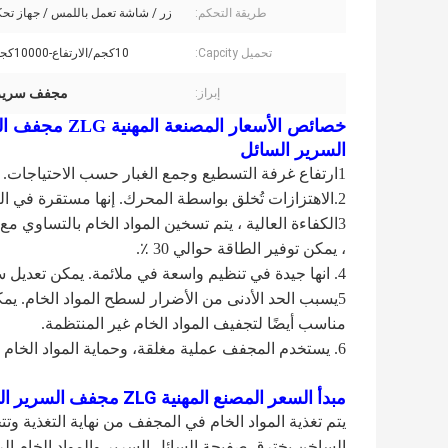
طريقة التحكم:
زر / شاشة تعمل باللمس / جهاز تحك
تحميل Capcity:
10كجم/الارتفاع-10000كجم/الارتفاع
مجفف سرير
إبراز:
خصائص الأسعار
السرير السائل
1ارتفاع غرفة التسطيع وجمع الغبار حسب الاحتياجات.
2.الاهتزازات تُخلق بواسطة المحرك. إنها مستقرة في التشغيل ومريحة في الصيانة، ضوضاء منخفضة مع عمر طويل.
3الكفاءة العالية ، يتم تسخين المواد الخام بالتساوي م
، يمكن توفير الطاقة حوالي 30 ٪.
4. انها جيدة في تنظيم واسعة في ملائمة. يمكن تعديل سمك المواد الخام، سرعة التحرك والطول.
5يسبب الحد الأدنى من الأضرار لسطح المواد الخام. ي
مناسب أيضًا لتجفيف المواد الخام غير المنتظمة.
6. يستخدم المجفف عملية مغلقة، وحماية المواد الخام من التلوث المتقاطع، فهي في الإنتاج المستمر
مبدأ السعر المصنع المهنية ZLG مجفف السرير السائل / مجفف السرير السائل / معدات تجفيف السرير السائل
يتم تغذية المواد الخام في المجفف من نهاية التغذية وت
الساخن يخترق صفيحة السائل السرير والمواد الخام ال