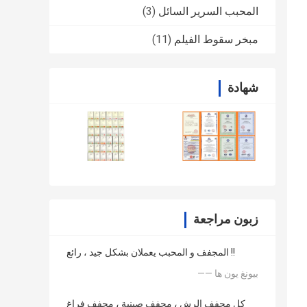
المحبب السرير السائل
(3)
مبخر سقوط الفيلم
(11)
شهادة
زبون مراجعة
المجفف و المحبب يعملان بشكل جيد ، رائع !!
—— بيونغ يون ها
كل مجفف الرش ، مجفف صينية ، مجفف فراغ