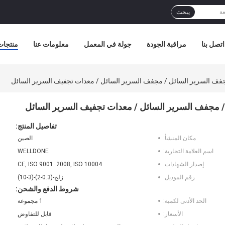
يبحث
اتصل بنا
مراقبة الجودة
جولة في المعمل
معلومات عنا
منتجات
تفاصيل المنتج:
مكان المنشأ:
الصين
اسم العلامة التجارية:
WELLDONE
إصدار الشهادات:
CE, ISO 9001: 2008, ISO 10004
رقم الموديل:
زلج-(0.3-2)-(3-10)
شروط الدفع والشحن:
الحد الأدنى لكمية:
1 مجموعة
الأسعار:
قابل للتفاوض