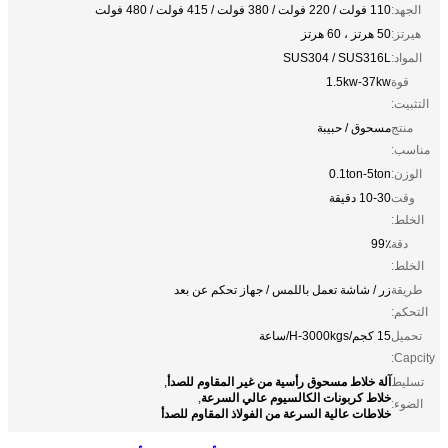
الجهد:
110 فولت / 220 فولت / 380 فولت / 415 فولت / 480 فولت
هيرتز:
50 هرتز ، 60 هرتز
المواد:
SUS304 / SUS316L
قوة
1.5kw-37kw
التثبيت:
منتج
مسحوق / حبيبة
مناسب:
الوزن:
0.1ton-5ton
وقت
10-30 دقيقة
الخلط:
دقة
99٪
الخلط:
طريقة
زر / شاشة تعمل باللمس / جهاز تحكم عن بعد
التحكم:
تحميل
15 كجم/H-3000kgs/ساعة
Capcity:
آلة خلاط مسحوق رأسية من غير المقاوم للصدأ
تسليط
,
خلاط كربونات الكالسيوم عالي السرعة
,
الضوء:
خلاطات عالية السرعة من الفولاذ المقاوم للصدأ