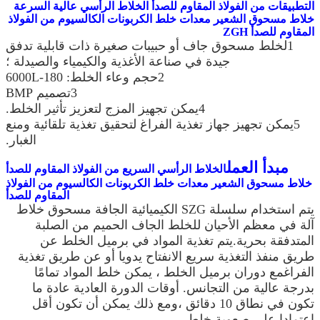
التطبيقات من الفولاذ المقاوم للصدأ الخلاط الرأسي عالية السرعة
خلاط مسحوق الشعير معدات خلط الكربونات الكالسيوم من الفولاذ
المقاوم للصدأ ZGH
1لخلط مسحوق جاف أو حبيبات صغيرة ذات قابلية تدفق
جيدة في صناعة الأغذية والكيمياء والصيدلة ؛
2حجم وعاء الخلط: 180-6000L
3تصميم BMP
4يمكن تجهيز المزج لتعزيز تأثير الخلط.
5يمكن تجهيز جهاز تغذية الفراغ لتحقيق تغذية تلقائية ومنع
الغبار.
مبدأ العمل
الخلاط الرأسي السريع من الفولاذ المقاوم للصدأ
خلاط مسحوق الشعير معدات خلط الكربونات الكالسيوم من الفولاذ
المقاوم للصدأ
يتم استخدام سلسلة SZG الكيميائية الجافة مسحوق خلاط
آلة في معظم الأحيان للخلط الجاف الحميم من الصلبة
المتدفقة بحرية.يتم تغذية المواد في برميل الخلط عن
طريق منفذ التغذية سريع الانفتاح يدويا أو عن طريق تغذية
الفراغمع دوران برميل الخلط ، يمكن خلط المواد تمامًا
بدرجة عالية من التجانس. أوقات الدورة العادية عادة ما
تكون في نطاق 10 دقائق ،ومع ذلك يمكن أن تكون أقل
اعتمادا على صعوبة خلط.