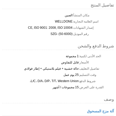
تفاصيل المنتج
مكان المنشأ:
الصين
اسم العلامة التجارية:
WELLDONE
إصدار الشهادات:
CE, ISO 9001: 2008, ISO 10004
رقم الموديل:
SZG- (50-6000)
شروط الدفع والشحن
الحد الأدنى لكمية:
1 مجموعة
الأسعار:
قابل للتفاوض
تفاصيل التغليف:
حالة خشبية + فيلم بلاستيكي + إطار فولاذي
وقت التسليم:
25 يوم عمل
شروط الدفع:
L/C، D/A، D/P، T/T، Western Union،
القدرة على العرض:
15 مجموعات / أشهر
وصف
آلة مزج المسحوق