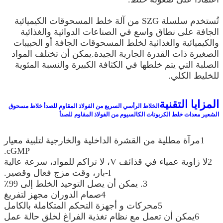
تُستخدم سلسلة SZG من آلة خلط المسحوقات الكيميائية
الجافة على نطاق واسع في الصناعات الدوائية والغذائية
والكيميائية والغذائية لخلط المسحوقات الجافة أو الحبيبات
الصغيرة ذات القدرة الجارية الجيدة.يمكن أن تختلف المواد
الصلبة التي يتم خلطها في الكثافة الكبيرة والنسبة المئوية
للخليط الكلي.
المزايا التقنية
الخلاط الرأسي السريع من الفولاذ المقاوم للصدأ خلاط مسحوق
الشعير معدات خلط الكربونات الكالسيوم من الفولاذ المقاوم للصدأ
1مرآة مطلية من القشرة الداخلية والخارجية لتلبية معيار
cGMP.
2لا زاوية عمياء في قذائف V، لا تراكم للمواد، سرعة عالية
I-بار، وقت مزج فعال وقصير.
3. يمكن أن يصل التوحيد الخلط إلى 99٪
4صمام الدوران مجهز لتفريغ
5محركات و أجهزة التحكم المتكاملة بالكامل
6يمكن أن تعمل مع نظام تغذية الفراغ لخلق حالة عمل