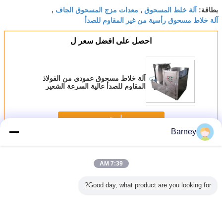
آلة خلط المسحوق
معدات مزج المسحوق الجاف
بطاقة:
,
,
آلة خلاط مسحوق رأسية من غير المقاوم للصدأ
احصل على افضل سعر ل
آلة خلاط مسحوق عمودي من الفولاذ
المقاوم للصدأ عالية السرعة الشعير
الكالسيوم الكربونات معدات خلط ZGH
استمر
Barney
آلة مزج المسحوق
أكثر
7:39 AM
Good day, what product are you looking for?
ن الأعشاب
SUS304 خلاط دفعة
عالية السرعة
WFJ آلة الفولاذ
اذ المقاوم
دوارة ، آلة خلط
الرأسي آلة مزج
المقاوم للصدأ الغذاء
التحكم م
للصدأ 10 -
عمودي عالية الخلط
مسحوق التحكم
الطاحن لأوراق
مزج مادة