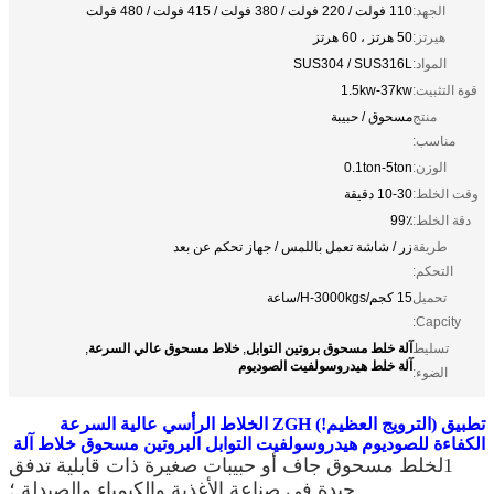
الجهد:
110 فولت / 220 فولت / 380 فولت / 415 فولت / 480 فولت
هيرتز:
50 هرتز ، 60 هرتز
المواد:
SUS304 / SUS316L
قوة التثبيت:
1.5kw-37kw
منتج
مسحوق / حبيبة
مناسب:
الوزن:
0.1ton-5ton
وقت الخلط:
10-30 دقيقة
دقة الخلط:
99٪
طريقة
زر / شاشة تعمل باللمس / جهاز تحكم عن بعد
التحكم:
تحميل
15 كجم/H-3000kgs/ساعة
Capcity:
آلة خلط مسحوق بروتين التوابل
خلاط مسحوق عالي السرعة
تسليط
,
,
آلة خلط هيدروسولفيت الصوديوم
الضوء:
تطبيق (الترويج العظيم!) ZGH الخلاط الرأسي عالية السرعة
الكفاءة للصوديوم هيدروسولفيت التوابل البروتين مسحوق خلاط آلة
1لخلط مسحوق جاف أو حبيبات صغيرة ذات قابلية تدفق
جيدة في صناعة الأغذية والكيمياء والصيدلة ؛