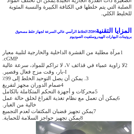
الصغيرة ذات القدرة الجارية الجيدة.يمكن أن تختلف المواد
الصلبة التي يتم خلطها في الكثافة الكبيرة والنسبة المئوية
للخليط الكلي.
المزايا التقنية
ZGH الخلاط الرأسي عالي السرعة لجهاز خلط مسحوق
بروتينات البهارات الهيدروسلفيت الصوديوم
1مرآة مطلية من القشرة الداخلية والخارجية لتلبية معيار
cGMP.
2لا زاوية عمياء في قذائف V، لا تراكم للمواد، سرعة عالية
I-بار، وقت مزج فعال وقصير.
3. يمكن أن يصل التوحيد الخلط إلى 99٪
4صمام الدوران مجهز لتفريغ
5محركات و أجهزة التحكم المتكاملة بالكامل
6يمكن أن تعمل مع نظام تغذية الفراغ لخلق حالة عمل
خالية من الغبار.
7يمكن تجهيز قضبان المكثفات لعدم التجميع
8يمكن تجهيز حواجز السلامة للحماية.