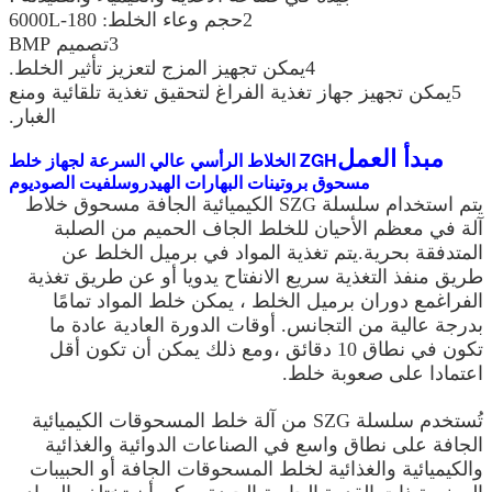
2حجم وعاء الخلط: 180-6000L
3تصميم BMP
4يمكن تجهيز المزج لتعزيز تأثير الخلط.
5يمكن تجهيز جهاز تغذية الفراغ لتحقيق تغذية تلقائية ومنع
الغبار.
مبدأ العمل
ZGH الخلاط الرأسي عالي السرعة لجهاز خلط
مسحوق بروتينات البهارات الهيدروسلفيت الصوديوم
يتم استخدام سلسلة SZG الكيميائية الجافة مسحوق خلاط
آلة في معظم الأحيان للخلط الجاف الحميم من الصلبة
المتدفقة بحرية.يتم تغذية المواد في برميل الخلط عن
طريق منفذ التغذية سريع الانفتاح يدويا أو عن طريق تغذية
الفراغمع دوران برميل الخلط ، يمكن خلط المواد تمامًا
بدرجة عالية من التجانس. أوقات الدورة العادية عادة ما
تكون في نطاق 10 دقائق ،ومع ذلك يمكن أن تكون أقل
اعتمادا على صعوبة خلط.
تُستخدم سلسلة SZG من آلة خلط المسحوقات الكيميائية
الجافة على نطاق واسع في الصناعات الدوائية والغذائية
والكيميائية والغذائية لخلط المسحوقات الجافة أو الحبيبات