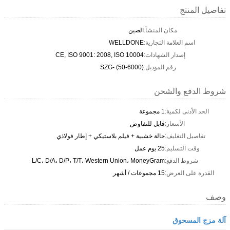
تفاصيل المنتج
مكان المنشأ:
الصين
اسم العلامة التجارية:
WELLDONE
إصدار الشهادات:
CE, ISO 9001: 2008, ISO 10004
رقم الموديل:
SZG- (50-6000)
شروط الدفع والشحن
الحد الأدنى لكمية:
1 مجموعة
الأسعار:
قابل للتفاوض
تفاصيل التغليف:
حالة خشبية + فيلم بلاستيكي + إطار فولاذي
وقت التسليم:
25 يوم عمل
شروط الدفع:
L/C، D/A، D/P، T/T، Western Union، MoneyGram
القدرة على العرض:
15 مجموعات / أشهر
وصف
آلة مزج المسحوق