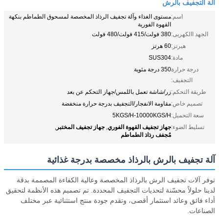
آلة التجفيف بالرش
اسم:
مستوى الغذاء وآلة تجفيف الرذاذ المخصصة لمسحوق الطماطم بنكهة
القهوة الفورية
الجهد االكهربى:
380 فولت/415 فولت/480 فولت
هيرتز:
60 هرتز
مادة:
SUS304
درجة حرارة
350 درجة مئوية
التجفيف:
طريقة التحكم:
زر/شاشة تعمل باللمس/جهاز التحكم عن بعد
تصميم خاص:
مقاومة الانفجار/التجفيف بدرجة حرارة منخفضة
سعة التحميل:
5KGS/H-10000KGS/H
جهاز تجفيف القهوة الفوري
جهاز تجفيف المختبر
تسليط الضوء:
,
,
مُجفف رذاذ الطماطم
آلة تجفيف بالرش بالرذاذ مخصصة بدرجة غذائية
توفر آلات تجفيف الرش بالرذاذ المخصصة وعالية الكفاءة المصممة بدقة
لدينا حلولاً محسّنة لتحديات التجفيف المحددة. تم تصميم هذه الأنظمة لتحقيق
أداء فائق وعائد استثمار أقصى، وتقدم جودة منتج استثنائية عبر مختلف
الصناعات.