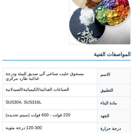
المواصفات الفنية
مسحوق حليب صناعي آلي صديق للبيئة ودرجة
الاسم
غذائية طارد مركزي
الصناعات الغذائية/الكيميائية/الصيدلانية
التطبيق
SUS304، SUS316L
مادة البناء
220 فولت - 600 فولت (سيتم تحديده)
الجهد
120-300 درجة مئوية
درجة حرارة