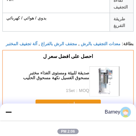
كفاءة
التجفيف
يدوي / هوائي / كهربائي
طريقة
التفريغ
معدات التجفيف بالرش
مجفف الرش بالفراغ
آلة تجفيف المختبر
بطاقة:
,
,
احصل على افضل سعر ل
صديقة للبيئة ومستوى الغذاء مختبر
مسحوق الغسيل نكهة مسحوق الحليب
مسحوق مجفف رذاذ صغير
1Set
MOQ：
استمر
Barney
آلة التجفيف بالرش
أكثر
2:06 PM