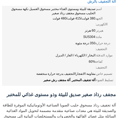
آلة التجفيف بالرش
اسم:
صديقة للبيئة ومستوى الغذاء مختبر مسحوق الغسيل نكهة مسحوق
الحليب مسحوق مجفف رذاذ صغير
الجهد
380 فولت/415 فولت/480 فولت
االكهربى:
هيرتز:
60 هرتز
مادة:
SUS304
درجة حرارة
350 درجة مئوية
التجفيف:
موارد التدفئة:
البخار / الكهرباء / الغاز / الديزل
كفاءة
60%
التجفيف:
تصميم خاص:
مقاومة الانفجار/التجفيف بدرجة حرارة منخفضة
آلة تجفيف المختبر
آلة مجفف رش صغير
تسليط الضوء:
,
مجفف رذاذ صغير صديق للبيئة وذو مستوى غذائي للمختبر
آلة تجفيف رذاذ مسحوق حليب الصويا الصناعية الأوتوماتيكية الموفرة للطاقة
والصديقة للبيئة هي معدات صناعية متقدمة مصممة لتحويل المواد الغذائية
السائلة مثل عصائر الفاكهة والخضروات والمستخلصات النباتية إلى مسحوق