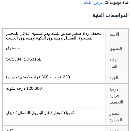
قناة يوتيوب 2:
عرض القناة
المواصفات الفنية
مجفف رذاذ صغير صديق للبيئة وذو مستوى غذائي للمختبر
الاسم
لمسحوق الغسيل ومسحوق النكهة ومسحوق الحليب
مسحوق
التطبيق
SUS304, SUS316L
مادة
البناء
220 فولت - 600 فولت (سيتم تحديده)
الجهد
120-300 درجة مئوية
درجة
حرارة
التجفيف
كهرباء / بخار / غاز البترول المسال / ديزل
مصدر
الحرارة
70٪