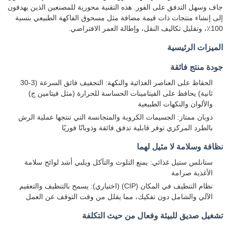
جاف وسهل التدفق على الفور. هذه التقنية محورية للمصنعين الذين يهدفون
إلى إنشاء منتجات ذات قيمة مضافة مثل مسحوق الفاكهة الطبيعي بنسبة
100٪، وتقليل تكاليف النقل، وإطالة العمر الافتراضي.
الميزات الرئيسية
جودة منتج فائقة
الحفاظ على العناصر الغذائية والنكهة: التجفيف فائق السرعة (3-30
ثانية) يحافظ على الفيتامينات الحساسة للحرارة (مثل فيتامين ج)
والألوان والنكهات الطبيعية
ذوبان ممتاز: الجسيمات الكروية والمتجانسة التي تنتجها عملية الرش
بالطرد المركزي توفر قابلية تدفق فائقة وذوبانًا فوريًا
نظافة وسلامة لا مثيل لهما
ستانلس ستيل غذائي: يمنع التلوث والتآكل ويلبي أشد لوائح سلامة
الأغذية صرامة
نظام التنظيف في المكان (CIP) (اختياري): يسمح بالتنظيف والتعقيم
الآلي والشامل دون تفكيك، مما يقلل من وقت التوقف عن العمل
تشغيل صديق للبيئة وفعال من حيث التكلفة