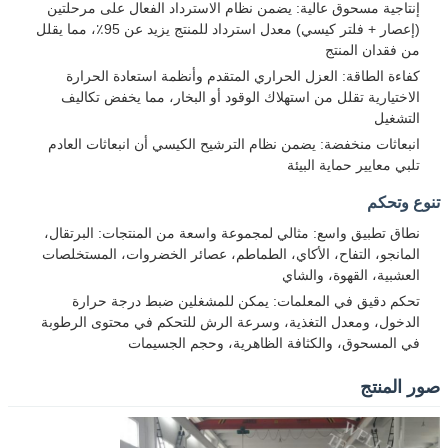
إنتاجية مسحوق عالية: يضمن نظام الاسترداد الفعال على مرحلتين
(إعصار + فلتر كيسي) معدل استرداد للمنتج يزيد عن 95٪، مما يقلل
من فقدان المنتج
كفاءة الطاقة: العزل الحراري المتقدم وأنظمة استعادة الحرارة
الاختيارية تقلل من استهلاك الوقود أو البخار، مما يخفض تكاليف
التشغيل
انبعاثات منخفضة: يضمن نظام الترشيح الكيسي أن انبعاثات العادم
تلبي معايير حماية البيئة
تنوع وتحكم
نطاق تطبيق واسع: مثالي لمجموعة واسعة من المنتجات: البرتقال،
المانجو، التفاح، الأكاي، الطماطم، عصائر الخضروات، المستخلصات
العشبية، القهوة، والشاي
تحكم دقيق في المعلمات: يمكن للمشغلين ضبط درجة حرارة
الدخول، ومعدل التغذية، وسرعة الرش للتحكم في محتوى الرطوبة
في المسحوق، والكثافة الظاهرية، وحجم الجسيمات
صور المنتج