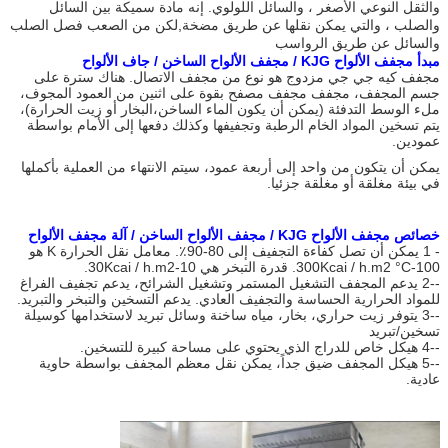
والثقل النوعي الأصغر ، والسائل اللولوي. إنه مادة سميكة بين السائل
والصلب ، والتي يمكن نقلها عن طريق مضخة,لكن من الصعب فصل الصلب
والسائل عن طريق الرواسب
مبدأ مجفف الألواح KJG / مجفف الألواح الساخن / جاف الألواح
مجفف كيه جي جي مزدوج هو نوع من مجفف الاتصال. هناك سترة على
جسم المجفف، مجفف مجفف مصفح بقوة على اثنين من العمود المجوف،
ملء الوسط التدفئة (يمكن أن يكون الماء الساخن،البخار أو زيت الحرارة)،
يتم تسخين المواد الخام الرطبة وتجفيفها وكذلك دفعها إلى الأمام بواسطة
عمودين.
يمكن أن يتكون من واحد إلى أربعة عمود، سيتم الانتهاء من العملية بأكملها
في بيئة مغلقة أو مغلقة جزئيا.
خصائص مجفف الألواح KJG / مجفف الألواح الساخن / آلة مجفف الألواح
- 1 يمكن أن تصل كفاءة التجفيف إلى 80-90٪. معامل نقل الحرارة K هو
100-300Kcai / h.m2 °C. قدرة التبخر هي 10-30Kcai / h.m2.
--2 يدعم المجفف التشغيل المستمر وتشغيل الشرائح، يدعم تجفيف الفراغ
للمواد الحرارية الحساسة والتجفيف العادي. يدعم التسخين والتبخر والتبريد.
--3 يتوفر زيت حراري، بخار، مياه ساخنة وسائل تبريد لاستخدامها كوسيلة
تسخين/تبريد
--4 هيكل خاص للدراج الذي يحتوي على مساحة كبيرة للتسخين.
--5 هيكل المجفف ضيق جداً، يمكن نقل معظم المجفف بواسطة حاوية
عادية.