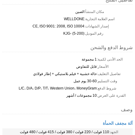
مكان المنشأ:
الصين
اسم العلامة التجارية:
WELLDONE
إصدار الشهادات:
CE, ISO 9001: 2008, ISO 10004
رقم الموديل:
KJG- (5-200)
شروط الدفع والشحن
الحد الأدنى لكمية:
1 مجموعة
الأسعار:
قابل للتفاوض
تفاصيل التغليف:
حالة خشبية + فيلم بلاستيكي + إطار فولاذي
وقت التسليم:
30-60 يوم عمل
شروط الدفع:
L/C، D/A، D/P، T/T، Western Union، MoneyGram
القدرة على العرض:
10 مجموعات / أشهر
وصف
آلة مجفف الحمأة
الجهد:
110 فولت / 220 فولت / 380 فولت / 415 فولت / 480 فولت