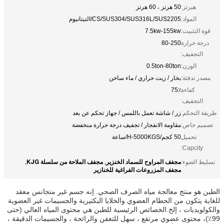
هيرتز:
50 هرتز ، 60 هرتز
المواد:
CS/SUS304/SUS316L/SUS2205/التيتانيوم
قوة التثبيت:
7.5kw-155kw
درجة حرارة
80-250
التجفيف:
الوزن:
0.5ton-80ton
مصدر تدفئة:
بخار / زيت حراري / ماء ساخن
كفاءة
75٪
التجفيف:
طريقة التحكم:
زر / شاشة تعمل باللمس / جهاز تحكم عن بعد
تصميم خاص:
مقاومة الانفجار / تجفيف درجة حرارة منخفضة
تحميل
50 كجم/H-5000KGS/ساعة
Capcity:
مجفف المراوح للسماد الخنزير
مجفف الملاحة من سلسلة KJG
تسليط الضوء:
,
,
مجفف المزروعات الفراغية للخنازير
الطين هو منتج معالجة مياه الصرف الصحي. إنه جسم غير متجانس معقد
للغاية يتكون من الحطام العضوي والخلايا البكتيرية والجسيمات غير العضوية
والكولويديات ، إلخ.الخصائص الرئيسية للطين هي محتوى المياه العالي (حتى
99٪)، محتوى عضوي مرتفع ، سهل للتعفن والرائحة ، والجسيمات الدقيقة ،