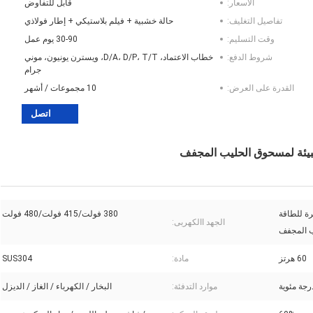
الأسعار:
قابل للتفاوض
تفاصيل التغليف:
حالة خشبية + فيلم بلاستيكي + إطار فولاذي
وقت التسليم:
30-90 يوم عمل
شروط الدفع:
خطاب الاعتماد، D/A، D/P، T/T، ويسترن يونيون، موني
جرام
القدرة على العرض:
10 مجموعات / أشهر
اتصل
للبيئة لمسحوق الحليب المجفف
رة للطاقة
380 فولت/415 فولت/480 فولت
الجهد االكهربى:
ب المجفف
60 هرتز
مادة:
SUS304
موارد التدفئة:
البخار / الكهرباء / الغاز / الديزل