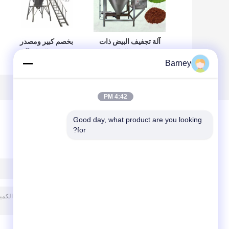
آلة تجفيف البيض ذات
بخصم كبير ومصدر
الجودة العالية
تسخين بالبخار لآلة
والمصممة حسب
التجفيف بالرذاذ عالي
Barney
الطلب
الكفاءة
4:42 PM
Good day, what product are you looking 
for?
ترك رسالة