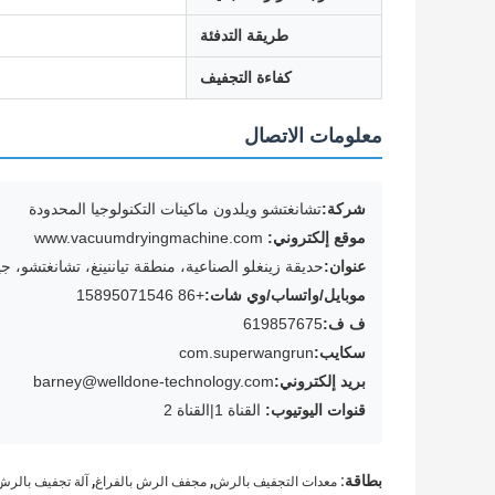
طريقة التدفئة
كفاءة التجفيف
معلومات الاتصال
شركة:
تشانغتشو ويلدون ماكينات التكنولوجيا المحدودة
موقع إلكتروني:
www.vacuumdryingmachine.com
عنوان:
حديقة زينغلو الصناعية، منطقة تياننينغ، تشانغتشو، ج
موبايل/واتساب/وي شات:
+86 15895071546
ف ف:
619857675
سكايب:
com.superwangrun
بريد إلكتروني:
barney@welldone-technology.com
قنوات اليوتيوب:
القناة 1
|
القناة 2
,
,
بطاقة:
معدات التجفيف بالرش
مجفف الرش بالفراغ
آلة تجفيف بالر