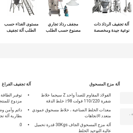
آلة تجفيف الرذاذ ذات
مجفف رذاذ تجاري
مستوى الغذاء حسب
نوعية جيدة ومخصصة
مصنوع حسب الطلب
الطلب آلة تجفيف
للصناعات الغذائية
وبخصم كبير لبروتين
رذاذ بروتين فول
والصيدلانية
الأسماك المتحلل
الصويا
آلة مزج المسحوق
آلة تجفيف الفراغ
الفولاذ المقاوم للصدأ واحد Z سيجما خلاط
توفير الطاقة
شفرة 110/220 فولت 98٪ خلط الدقة
مزدوج للمنتج
معدات الخلط الصناعية ، خلاط مسحوق عمودي
دائم وآمن وصد
متعدد الاتجاهات
بطارية آلة تج
آلة مزج المسحوق الجاف 30Kgs قدرة تحميل
0.
عالية التوحيد الخلط