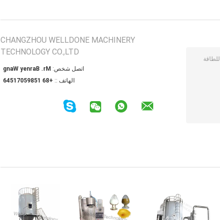
CHANGZHOU WELLDONE MACHINERY
TECHNOLOGY CO.,LTD
اتصل شخص:
Mr. Barney Wang
الهاتف ::
+86 15895071546