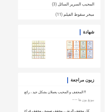
المحبب السرير السائل
(3)
مبخر سقوط الفيلم
(11)
شهادة
زبون مراجعة
المجفف و المحبب يعملان بشكل جيد ، رائع !!
—— بيونغ يون ها
كل مجفف الرش ، مجفف صينية ، مجفف فراغ