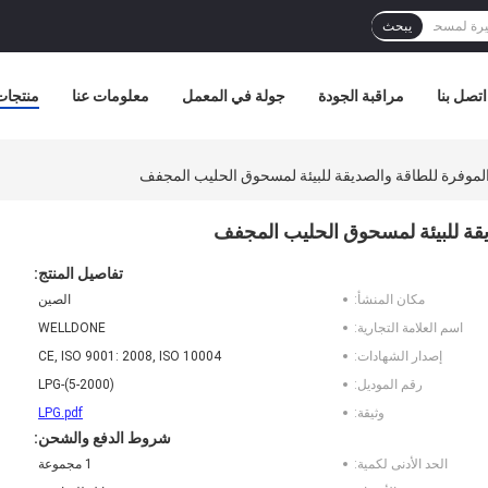
يبحث
اتصل بنا
مراقبة الجودة
جولة في المعمل
معلومات عنا
منتجات
 الموفرة للطاقة والصديقة للبيئة لمسحوق الحليب المجفف
ديقة للبيئة لمسحوق الحليب المجفف
تفاصيل المنتج:
مكان المنشأ:
الصين
اسم العلامة التجارية:
WELLDONE
إصدار الشهادات:
CE, ISO 9001: 2008, ISO 10004
رقم الموديل:
LPG-(5-2000)
وثيقة:
LPG.pdf
شروط الدفع والشحن:
الحد الأدنى لكمية:
1 مجموعة