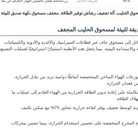
60%
طريقة التحكم:
زر/شاشة تعمل باللمس/جهاز التحكم عن بعد
حوق الحليب
آلة تجفيف رشاش توفير الطاقة
مجفف مسحوق نكهة صديق للبيئة
,
,
ديقة للبيئة لمسحوق الحليب المجفف
ائل إلى مسحوق جاف عبر قطاعات السيراميك والأغذية والأدوية والكيميائيات.
الاستدامة البيئية، مما يجعل هذه الأنظمة استثمارًا استراتيجيًا لعمليات التصنيع
زعات الهواء الساخن المتخصصة أنماطًا دوامية تزيد من تبادل الحرارة،
ن فقدان الحرارة
كاملة على إعادة تدوير الطاقة الحرارية من الهواء العادم إلى عمليات ما
استخدام البخار شديد السخونة كوسط تجفيف يوفر كفاءة حرارية تتجاوز 75% مع تمكين تكثيف
 المخرج المنخفضة على تحسين استخدام الحرارة، بينما تضمن محركات