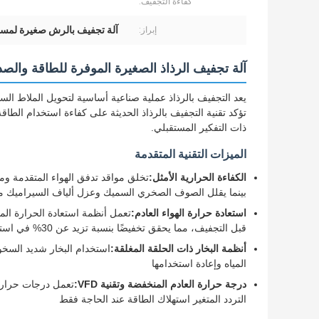
كفاءة التجفيف:
آلة تجفيف بالرش صغيرة لمس
إبراز:
آلة تجفيف الرذاذ الصغيرة الموفرة للطاقة والص
يعد التجفيف بالرذاذ عملية صناعية أساسية لتحويل الملاط الس
تؤكد تقنية التجفيف بالرذاذ الحديثة على كفاءة استخدام الطاقة و
ذات التفكير المستقبلي.
الميزات التقنية المتقدمة
الكفاءة الحرارية الأمثل:
تخلق مواقد تدفق الهواء المتقدمة ومو
بينما يقلل الصوف الصخري السميك وعزل ألياف السيراميك م
استعادة حرارة الهواء العادم:
تعمل أنظمة استعادة الحرارة المت
قبل التجفيف، مما يحقق تخفيضًا بنسبة تزيد عن 30% في استهلاك الطاقة
أنظمة البخار ذات الحلقة المغلقة:
المياه وإعادة استخدامها
درجة حرارة العادم المنخفضة وتقنية VFD:
تعمل درجات حرارة
التردد المتغير استهلاك الطاقة عند الحاجة فقط