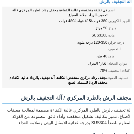
آلة التجفيف بالرش
اسم:
في تكلفة منخفضة وعالية الكفاءة مجفف رذاذ الطرد المركزي / آلة
تجفيف الرذاذ لملاط الصباغ
الجهد االكهربى:
380 فولت/415 فولت/480 فولت
هيرتز:
50 هرتز
مادة:
SUS316L
درجة حرارة
120-350 درجة مئوية
التجفيف:
وزن:
40 طن
موارد التدفئة:
الغاز / الديزل
كفاءة التجفيف:
70%
مجفف رذاذ مركزي منخفض التكلفة
آلة تجفيف بالرذاذ عالية الكفاءة
تسليط الضوء:
,
,
مجفف الرذاذ للسمك الصبغ
مجفف الرش بالطرد المركزي / آلة التجفيف بالرش
آلة تجفيف بالرش بالطرد المركزي عالية الكفاءة مصممة لمعالجة معلقات
الأصباغ، تتميز بتكاليف تشغيل منخفضة وأداء فائق. مصنوعة من الفولاذ
المقاوم للصدأ SUS304 بدرجة غذائية للامتثال البيئي وسلامة الغذاء.