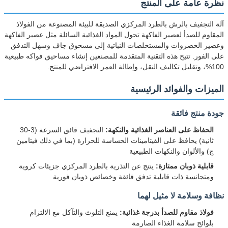
نظرة عامة على المنتج
آلة التجفيف بالرش بالطرد المركزي الصديقة للبيئة المصنوعة من الفولاذ
المقاوم للصدأ لعصير الفاكهة تحول المواد الغذائية السائلة مثل عصير الفاكهة
وعصير الخضروات والمستخلصات النباتية إلى مسحوق جاف وسهل التدفق
على الفور. تتيح هذه التقنية المتقدمة للمصنعين إنشاء مساحيق فواكه طبيعية
100%، وتقليل تكاليف النقل، وإطالة العمر الافتراضي للمنتج.
الميزات والفوائد الرئيسية
جودة منتج فائقة
الحفاظ على العناصر الغذائية والنكهة:
التجفيف فائق السرعة (3-30
ثانية) يحافظ على الفيتامينات الحساسة للحرارة (بما في ذلك فيتامين
ج) والألوان والنكهات الطبيعية
قابلية ذوبان ممتازة:
ينتج عن التذرية بالطرد المركزي جزيئات كروية
ومتجانسة ذات قابلية تدفق فائقة وخصائص ذوبان فورية
نظافة وسلامة لا مثيل لهما
فولاذ مقاوم للصدأ بدرجة غذائية:
يمنع التلوث والتآكل مع الالتزام
بلوائح سلامة الغذاء الصارمة