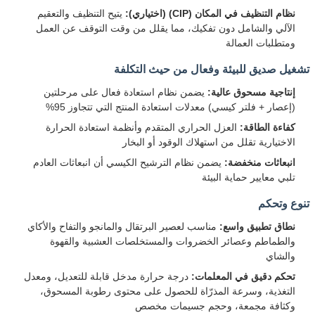
نظام التنظيف في المكان (CIP) (اختياري):
يتيح التنظيف والتعقيم
الآلي والشامل دون تفكيك، مما يقلل من وقت التوقف عن العمل
ومتطلبات العمالة
تشغيل صديق للبيئة وفعال من حيث التكلفة
إنتاجية مسحوق عالية:
يضمن نظام استعادة فعال على مرحلتين
(إعصار + فلتر كيسي) معدلات استعادة المنتج التي تتجاوز 95%
كفاءة الطاقة:
العزل الحراري المتقدم وأنظمة استعادة الحرارة
الاختيارية تقلل من استهلاك الوقود أو البخار
انبعاثات منخفضة:
يضمن نظام الترشيح الكيسي أن انبعاثات العادم
تلبي معايير حماية البيئة
تنوع وتحكم
نطاق تطبيق واسع:
مناسب لعصير البرتقال والمانجو والتفاح والأكاي
والطماطم وعصائر الخضروات والمستخلصات العشبية والقهوة
والشاي
تحكم دقيق في المعلمات:
درجة حرارة مدخل قابلة للتعديل، ومعدل
التغذية، وسرعة المذرّاة للحصول على محتوى رطوبة المسحوق،
وكثافة مجمعة، وحجم جسيمات مخصص