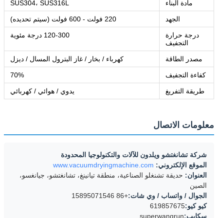
مادة البناء
SUS304، SUS316L
الجهد
220 فولت - 600 فولت (سيتم تحديده)
درجة حرارة
120-300 درجة مئوية
التجفيف
مصدر الطاقة
كهرباء / بخار / غاز البترول المسال / ديزل
كفاءة التجفيف
70%
طريقة التفريغ
يدوي / هوائي / كهربائي
معلومات الاتصال
شركة تشانغتشو ويلدون للآلات والتكنولوجيا المحدودة
الموقع الإلكتروني:
www.vacuumdryingmachine.com
العنوان:
حديقة تشنغلو الصناعية، منطقة تيانينغ، تشانغتشو، جيانغسو،
الصين
الجوال / واتساب / وي شات:
+86 15895071546
كيو كيو:
619857675
سكايب:
superwangrun