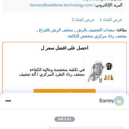
البريد الإلكتروني:
barney@welldone-technology.com
عرض القناة 1
عرض القناة 2
معدات التجفيف بالرش
مجفف الرش بالفراغ
بطاقة:
,
,
مجفف رذاذ مركزي منخفض التكلفة
احصل على افضل سعر ل
في تكلفة منخفضة وعالية الكفاءة
مجفف رذاذ الطرد المركزي / آلة تجفيف
الرذاذ لملاط الصباغ
استمر
Barney
آلة التجفيف بالرش
أكثر
5:41 AM