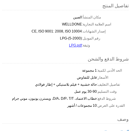
تفاصيل المنتج
مكان المنشأ:
الصين
اسم العلامة التجارية:
WELLDONE
إصدار الشهادات:
CE, ISO 9001: 2008, ISO 10004
رقم الموديل:
LPG-(5-2000)
وثيقة:
LPG.pdf
شروط الدفع والشحن
الحد الأدنى لكمية:
1 مجموعة
الأسعار:
قابل للتفاوض
تفاصيل التغليف:
حالة خشبية + فيلم بلاستيكي + إطار فولاذي
وقت التسليم:
30-90 يوم عمل
شروط الدفع:
خطاب الاعتماد، D/A، D/P، T/T، ويسترن يونيون، موني جرام
القدرة على العرض:
10 مجموعات / أشهر
وصف