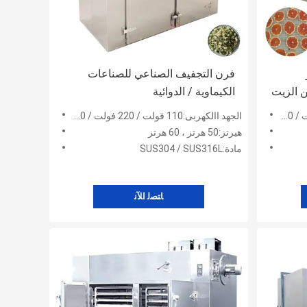
ز
فرن التجفيف الصناعي للصناعات
ة تسخين الزيت
الكيماوية / الدوائية
الجهد االكهربى:110 فولت / 220 فولت / 380 فولت / 415 فولت / 480 فولت
هيرتز:50 هرتز ، 60 هرتز
مادة:SUS304 / SUS316L
ﺎﺘﺼﻟ ﺍﻶﻧ