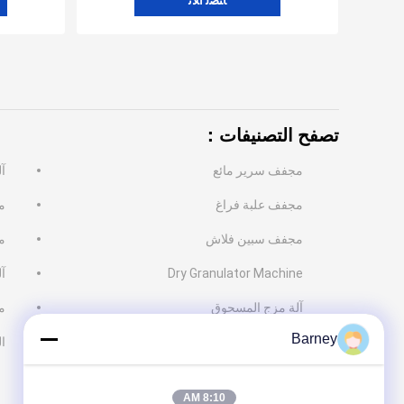
ﺎﺘﺼﻟ ﺍﻶﻧ
تصفح التصنيفات：
مجفف سرير مائع
آ
مجفف علبة فراغ
م
مجفف سبين فلاش
م
Dry Granulator Machine
آ
آلة مزج المسحوق
م
Barney
مبخر سقوط الفيلم
ا
8:10 AM