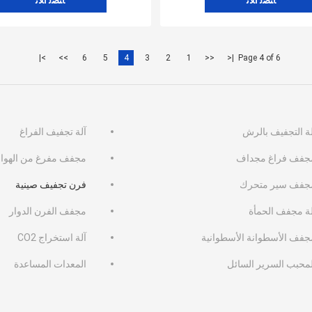
ﺎﺘﺼﻟ ﺍﻶﻧ
ﺎﺘﺼﻟ ﺍﻶﻧ
>|
>>
6
5
4
3
2
1
<<
|<
Page 4 of 6
لة التجفيف بالرش
آلة تجفيف الفراغ
جفف فراغ مجداف
مجفف مفرغ من الهواء
جفف سير متحرك
فرن تجفيف صينية
لة مجفف الحمأة
مجفف الفرن الدوار
جفف الأسطوانة الأسطوانية
آلة استخراج CO2
لمحبب السرير السائل
المعدات المساعدة