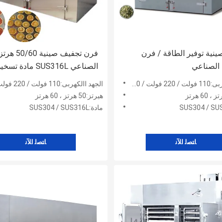
ية توفير الطاقة / فرن
فرن تجفيف صينية 50/60 هرت
 الصناعي
الصناعي SUS316L ماد
الحراري
4 فولت / 480 فولت
الجهد االكهربى:110 فولت / 220 فولت / 380 فولت / 415 فولت / 480 فولت
هيرتز:50 هرتز ، 60 هرتز
مادة:SUS304 / SUS316L
ﺎﺘﺼﻟ ﺍﻶﻧ
ﺎﺘﺼﻟ ﺍﻶﻧ