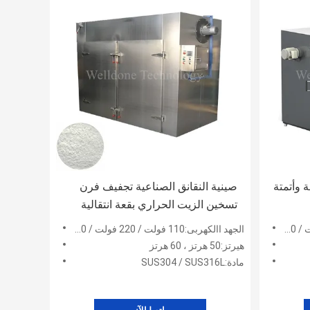
 وأتمتة
صينية النقانق الصناعية تجفيف فرن
تسخين الزيت الحراري بقعة انتقالية
الجهد االكهربى:110 فولت / 220 فولت / 380 فولت / 415 فولت / 480 فولت
هيرتز:50 هرتز ، 60 هرتز
مادة:SUS304 / SUS316L