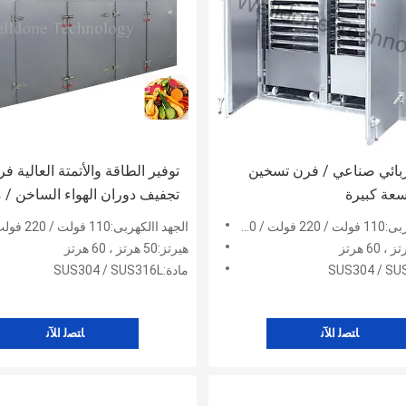
بائي صناعي / فرن تسخين
توفير الطاقة والأتمتة العالية ف
عة كبيرة
تجفيف دوران الهواء الساخن /
صينية البيض
4 فولت / 480 فولت
الجهد االكهربى:110 فولت / 220 فولت / 380 فولت / 415 فولت / 480 فولت
هيرتز:50 هرتز ، 60 هرتز
مادة:SUS304 / SUS316L
ﺎﺘﺼﻟ ﺍﻶﻧ
ﺎﺘﺼﻟ ﺍﻶﻧ