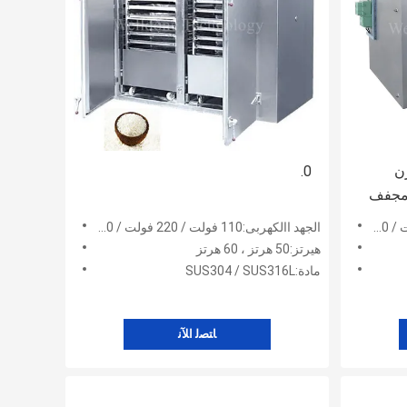
رن
0.
 مجفف
الجهد االكهربى:110 فولت / 220 فولت / 380 فولت / 415 فولت / 480 فولت
هيرتز:50 هرتز ، 60 هرتز
مادة:SUS304 / SUS316L
ﺎﺘﺼﻟ ﺍﻶﻧ