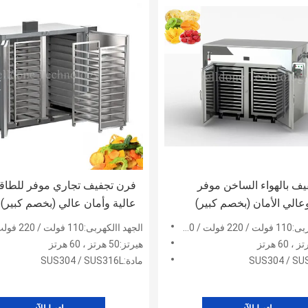
ف بالهواء الساخن موفر
فرن تجفيف تجاري موفر للطاقة
عالي الأمان (بخصم كبير)
عالية وأمان عالي (بخصم كبير)
4 فولت / 480 فولت
الجهد االكهربى:110 فولت / 220 فولت / 380 فولت / 415 فولت / 480 فولت
هيرتز:50 هرتز ، 60 هرتز
مادة:SUS304 / SUS316L