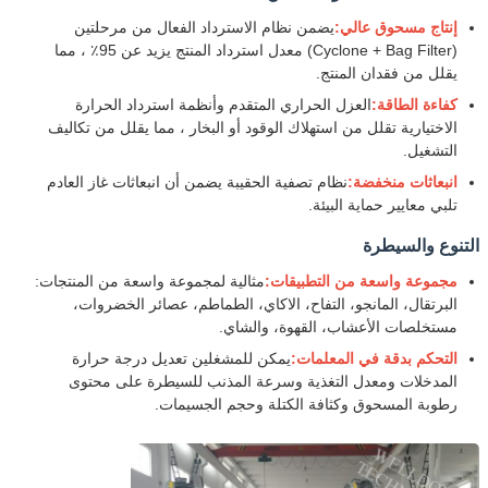
إنتاج مسحوق عالي:
يضمن نظام الاسترداد الفعال من مرحلتين
(Cyclone + Bag Filter) معدل استرداد المنتج يزيد عن 95٪ ، مما
يقلل من فقدان المنتج.
كفاءة الطاقة:
العزل الحراري المتقدم وأنظمة استرداد الحرارة
الاختيارية تقلل من استهلاك الوقود أو البخار ، مما يقلل من تكاليف
التشغيل.
انبعاثات منخفضة:
نظام تصفية الحقيبة يضمن أن انبعاثات غاز العادم
تلبي معايير حماية البيئة.
التنوع والسيطرة
مجموعة واسعة من التطبيقات:
مثالية لمجموعة واسعة من المنتجات:
البرتقال، المانجو، التفاح، الاكاي، الطماطم، عصائر الخضروات،
مستخلصات الأعشاب، القهوة، والشاي.
التحكم بدقة في المعلمات:
يمكن للمشغلين تعديل درجة حرارة
المدخلات ومعدل التغذية وسرعة المذنب للسيطرة على محتوى
رطوبة المسحوق وكثافة الكتلة وحجم الجسيمات.