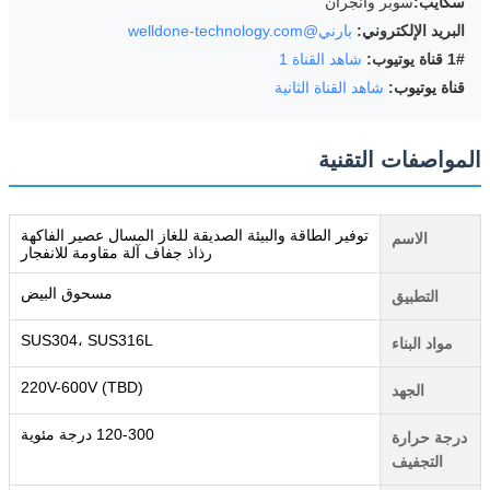
سكايب:
سوبر وانجران
البريد الإلكتروني:
بارني@welldone-technology.com
1# قناة يوتيوب:
شاهد القناة 1
قناة يوتيوب:
شاهد القناة الثانية
المواصفات التقنية
توفير الطاقة والبيئة الصديقة للغاز المسال عصير الفاكهة
الاسم
رذاذ جفاف آلة مقاومة للانفجار
مسحوق البيض
التطبيق
SUS304، SUS316L
مواد البناء
220V-600V (TBD)
الجهد
120-300 درجة مئوية
درجة حرارة
التجفيف