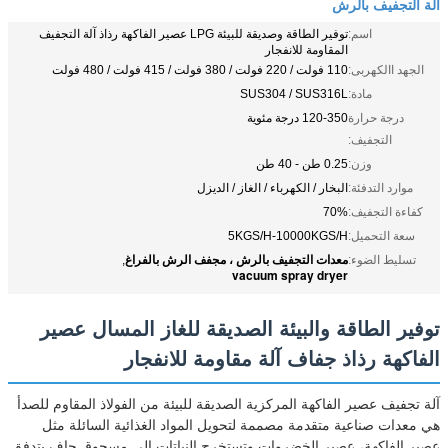
آلة التجفيف بالرش
اسم:
توفير الطاقة وصديقة للبيئة LPG عصير الفاكهة رذاذ آلة التجفيف
المقاومة للانفجار
الجهد االكهربى:
110 فولت / 220 فولت / 380 فولت / 415 فولت / 480 فولت
مادة:
SUS304 / SUS316L
درجة حرارة
120-350 درجة مئوية
التجفيف:
وزن:
0.25 طن - 40 طن
موارد التدفئة:
البخار / الكهرباء / الغاز / الديزل
كفاءة التجفيف:
70%
سعة التحميل:
5KGS/H-10000KGS/H
معدات التجفيف بالرش ، مجفف الرش بالفراغ
تسليط الضوء:
,
vacuum spray dryer
توفير الطاقة والبيئة الصديقة للغاز المسال عصير
الفاكهة رذاذ جفاف آلة مقاومة للانفجار
آلة تجفيف عصير الفاكهة المركزية الصديقة للبيئة من الفولاذ المقاوم للصدأ
هي معدات صناعية متقدمة مصممة لتحويل المواد الغذائية السائلة مثل
عصير الفاكهة، عصير الخضروات,وتستخرج النباتات إلى مسحوق جاف يتدفق