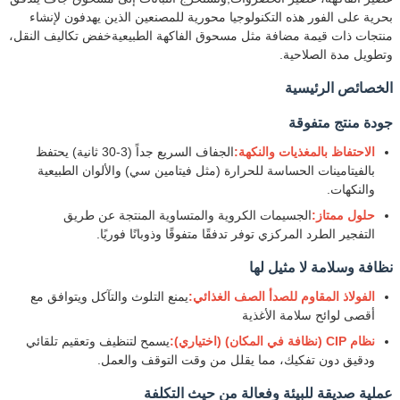
بحرية على الفور هذه التكنولوجيا محورية للمصنعين الذين يهدفون لإنشاء
منتجات ذات قيمة مضافة مثل مسحوق الفاكهة الطبيعيةخفض تكاليف النقل،
وتطويل مدة الصلاحية.
الخصائص الرئيسية
جودة منتج متفوقة
الاحتفاظ بالمغذيات والنكهة:
الجفاف السريع جداً (3-30 ثانية) يحتفظ
بالفيتامينات الحساسة للحرارة (مثل فيتامين سي) والألوان الطبيعية
والنكهات.
حلول ممتاز:
الجسيمات الكروية والمتساوية المنتجة عن طريق
التفجير الطرد المركزي توفر تدفقًا متفوقًا وذوبانًا فوريًا.
نظافة وسلامة لا مثيل لها
الفولاذ المقاوم للصدأ الصف الغذائي:
يمنع التلوث والتآكل ويتوافق مع
أقصى لوائح سلامة الأغذية
نظام CIP (نظافة في المكان) (اختياري):
يسمح لتنظيف وتعقيم تلقائي
ودقيق دون تفكيك، مما يقلل من وقت التوقف والعمل.
عملية صديقة للبيئة وفعالة من حيث التكلفة