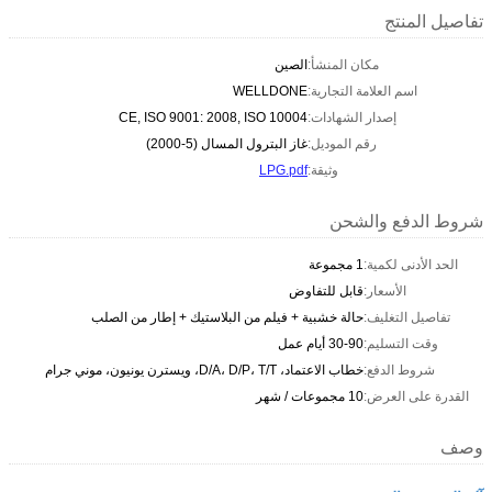
تفاصيل المنتج
مكان المنشأ:
الصين
اسم العلامة التجارية:
WELLDONE
إصدار الشهادات:
CE, ISO 9001: 2008, ISO 10004
رقم الموديل:
غاز البترول المسال (5-2000)
وثيقة:
LPG.pdf
شروط الدفع والشحن
الحد الأدنى لكمية:
1 مجموعة
الأسعار:
قابل للتفاوض
تفاصيل التغليف:
حالة خشبية + فيلم من البلاستيك + إطار من الصلب
وقت التسليم:
30-90 أيام عمل
شروط الدفع:
خطاب الاعتماد، D/A، D/P، T/T، ويسترن يونيون، موني جرام
القدرة على العرض:
10 مجموعات / شهر
وصف