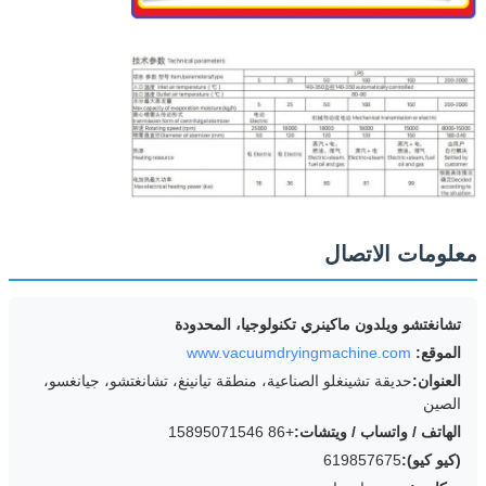
معلومات الاتصال
تشانغتشو ويلدون ماكينري تكنولوجيا، المحدودة
الموقع:
www.vacuumdryingmachine.com
العنوان:
حديقة تشينغلو الصناعية، منطقة تيانينغ، تشانغتشو، جيانغسو،
الصين
الهاتف / واتساب / ويتشات:
+86 15895071546
(كيو كيو):
619857675