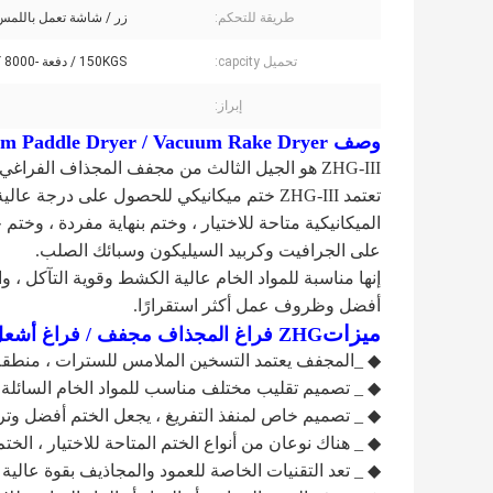
طريقة للتحكم:
زر / شاشة تعمل باللمس
تحميل capcity:
150KGS / دفعة -8000 كلغ / دفعة
إبراز:
وصف ZHG Vacuum Paddle Dryer / Vacuum Rake Dryer للدهون الحيوانية
ZHG-III هو الجيل الثالث من مجفف المجذاف الفراغي الذي طورته Jinling.
تعتمد ZHG-III ختم ميكانيكي للحصول على درجة 
الميكانيكية متاحة للاختيار ، وختم بنهاية مفردة ، وختم 
على الجرافيت وكربيد السيليكون وسبائك الصلب.
إنها مناسبة للمواد الخام عالية الكشط وقوية التآكل ،
أفضل وظروف عمل أكثر استقرارًا.
ميزات
ZHG فراغ المجذاف مجفف / فراغ أشعل النار مجفف للدهون الحيوانية
◆ _المجفف يعتمد التسخين الملامس للسترات ، منطقة 
◆ _ تصميم تقليب مختلف مناسب للمواد الخام السائلة 
◆ _ تصميم خاص لمنفذ التفريغ ، يجعل الختم أفضل وتراك
◆ _ هناك نوعان من أنواع الختم المتاحة للاختيار ، الخت
◆ _ تعد التقنيات الخاصة للعمود والمجاذيف بقوة عالية 