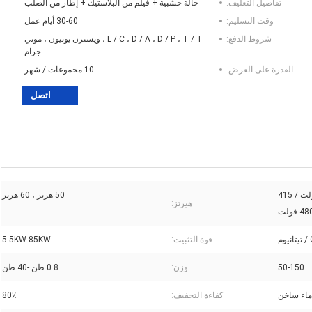
تفاصيل التغليف:
حالة خشبية + فيلم من البلاستيك + إطار من الصلب
وقت التسليم:
30-60 أيام عمل
شروط الدفع:
L / C ، D / A ، D / P ، T / T ، ويسترن يونيون ، موني
جرام
القدرة على العرض:
10 مجموعات / شهر
اتصل
110 فولت / 220 فولت / 380 فولت / 415
50 هرتز ، 60 هرتز
هيرتز:
قوة التثبيت:
5.5KW-85KW
50-150
وزن:
0.8 طن -40 طن
ماء ساخن
كفاءة التجفيف:
80٪