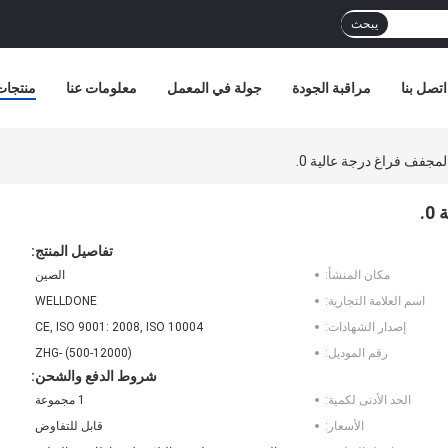
يبحث
اتصل بنا
مراقبة الجودة
جولة في المعمل
معلومات عنا
منتجات
مجفف فراغ درجة عالية 0.
.
تفاصيل المنتج:
مكان المنشأ:
الصين
اسم العلامة التجارية:
WELLDONE
إصدار الشهادات:
CE, ISO 9001: 2008, ISO 10004
رقم الموديل:
ZHG- (500-12000)
شروط الدفع والشحن:
الحد الأدنى لكمية:
1 مجموعة
الأسعار:
قابل للتفاوض