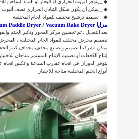
◆ _ يتوفر الزيت الحراري أو البخار أو الماء الساخن للا
◆ _ يمكن أن يكون شكل التبادل الحراري نصف أنبوب أ
◆ _ تصميم ترشيح مختلف للمواد الخام المختلفة
مزايا ZHG Vacuum Paddle Dryer / Vacuum Rake Dryer للدهون الحيوانية
بعد التعديل ، تم تحسين مركز المحور وتأثير الختم والق
تصميم محرض مختلف للمواد الخام المختلفة ، المحرض 
يمكن لشركتنا تصميم وتصنيع مجفف مجداف كبير الحجم بحجم 60 متر
إنتاج الدُفعات أو تصميم الإنتاج المستمر متاحان للاختيار
يتوفر الدوران في اتجاه عقارب الساعة وعكس اتجاه عق
أنواع الختم المختلفة متاحة للاختيار