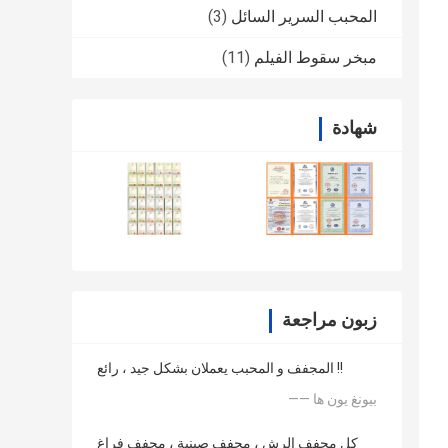
المحبب السرير السائل
(3)
مبخر سقوط الفيلم
(11)
شهادة
زبون مراجعة
المجفف و المحبب يعملان بشكل جيد ، رائع !!
—— بيونغ يون ها
كل مجفف الرش ، مجفف صينية ، مجفف فراغ