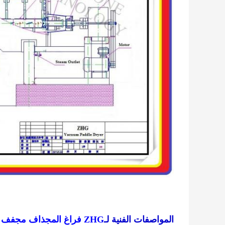
المواصفات الفنية لـ
ZHG فراغ المجذاف مجفف / فراغ أشعل النار مجفف للدهون الحيوانية