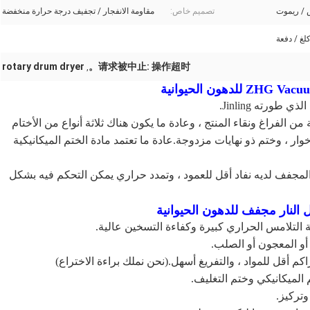
 / ريموت
تصميم خاص:
مقاومة الانفجار / تجفيف درجة حرارة منخفضة
rotary drum dryer
请求被中止: 操作超时。
,
عالية من الفراغ ونقاء المنتج ، وعادة ما يكون هناك ثلاثة أنواع من الأختام
خوار ، وختم ذو نهايات مزدوجة.عادة ما تعتمد مادة الختم الميكانيكية
 والمجفف لديه نفاد أقل للعمود ، وتمدد حراري يمكن التحكم فيه بشكل
التلامس الحراري كبيرة وكفاءة التسخين عالية.
أو المعجون أو الصلب.
م أقل للمواد ، والتفريغ أسهل.(نحن نملك براءة الاختراع)
م الميكانيكي وختم التغليف.
وتركيز.