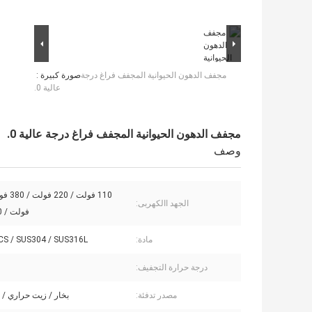
مجفف الدهون الحيوانية المجفف فراغ درجة
صورة كبيرة :
عالية 0.
مجفف الدهون الحيوانية المجفف فراغ درجة عالية 0.
وصف
الجهد االكهربى:
فولت / 480 فولت
مادة:
CS / SUS304 / SUS316L / تيتانيوم
درجة حرارة التجفيف:
مصدر تدفئة:
بخار / زيت حراري / 