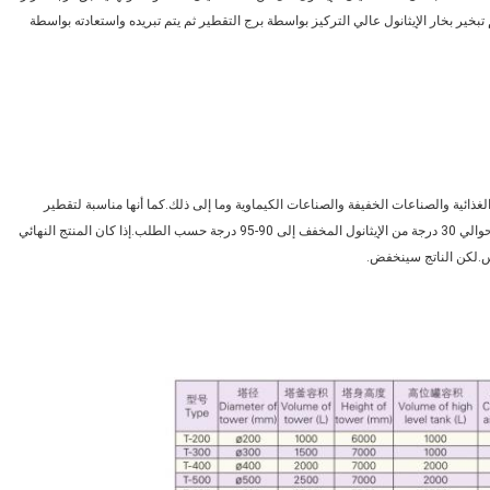
أعلى من درجة غليان الإيثانول قليلاً لتسخين وتبخير المحلول المخفف.يتم تبخير بخار الإيثانول عالي التركيز بواسطة برج التقطير ثم يتم تبريده واستعادته بواسطة 
الجهاز مناسب لاستعادة الإيثانول المخفف لصناعة الأدوية وصناعة المواد الغذائية والصناعات الخفيفة والصناعات الكيماوية وما إلى ذلك.كما أنها مناسبة لتقطير 
المذيبات مثل الميثانول وما إلى ذلك.باستخدام هذا الجهاز ، يمكن تقطير حوالي 30 درجة من الإيثانول المخفف إلى 90-95 درجة حسب الطلب.إذا كان المنتج النهائي 
س.لكن الناتج سينخفض.