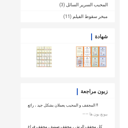
المحبب السرير السائل
(3)
مبخر سقوط الفيلم
(11)
شهادة
زبون مراجعة
المجفف و المحبب يعملان بشكل جيد ، رائع !!
—— بيونغ يون ها
كل مجفف الرش ، مجفف صينية ، مجفف فراغ