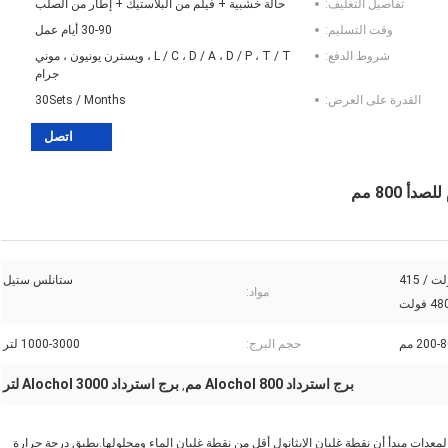
تفاصيل التغليف:
حالة خشبية + فيلم من البلاستيك + إطار من الصلب
وقت التسليم:
30-90 أيام عمل
شروط الدفع:
L / C ، D / A ، D / P ، T / T ، ويسترن يونيون ، موني
جرام
القدرة على العرض:
30Sets / Months
اتصل
110 فولت / 220 فولت / 380 فولت / 415
ستانلس ستيل
مواد:
200- مم
حجم البرج:
1000-3000 لتر
برج استرداد Alochol 800 مم
برج استرداد Alochol 3000 لتر
,
يعد البرج هو المعدات الرئيسية لجهاز التقطير المكرر للإيثانول.تستخدم المعدات مبدأ أن نقطة غليان الإيثانول أقل من نقطة غليان الماء ومحلولها.يطبق درجة حرارة 