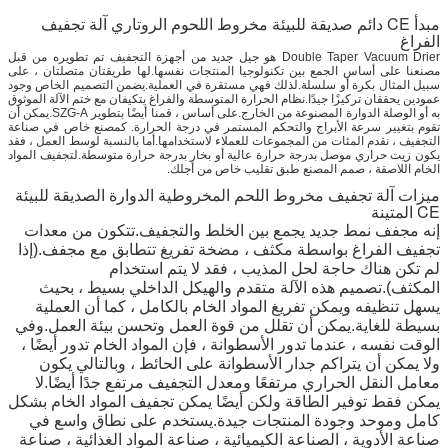
مبدأ CE دائم صديقة للبيئة مخروط اللحوم الروتاري آلة تجفيف
الفراغ
Double Taper Vacuum Drier هو جيل جديد من أجهزة التجفيف تم تطويره من قبل
مصنعنا على أساس الجمع بين تكنولوجيا المنتجات نفسها.لها طريقتان متصلتان ، على
سبيل المثال بكرة أو سلسلة.لذلك فهي مستقرة في العملية.يضمن التصميم الخاص وجود
عمودين يحققان تركيزًا جيدًا.نظام الحرارة المتوسطة والفراغ يتكيفان مع ختم الآلة الموثوق
به أو الوصلة الدوارة المصنوعة من الخارج.على أساس ، قمنا أيضًا بتطوير SZG-A.يمكن أن
تقوم بتغيير سرعة الأبراج والتحكم المستمر في درجة الحرارة. كمصنع خاص في صناعة
التجفيف ، نقدم المئات من المجموعات للعملاء لاستخدامها.أما بالنسبة لوسط العمل ، فقد
يكون زيت حراري موصل بدرجة حرارة عالية أو بخار بدرجة حرارة متوسطة.لتجفيف المواد
الخام اللاصقة ، صمم المصنع طبق تقليب خاص من أجلك.
ميزات آلة تجفيف مخروط اللحم المخروطية الدوارة الصديقة للبيئة
CE المتينة
إنه مجفف نمط جديد يجمع بين الخلط والتجفيف.تتكون من معدات
تجفيف الفراغ بواسطة مكثف ، مضخة تفريغ تتطابق مع مجفف.(إذا
لم تكن هناك حاجة لحل المذيب ، فقد لا يتم استخدام
المكثف).تصميم هذه الآلة متقدم والهيكل الداخلي بسيط ، بحيث
يسهل تنظيفه ويمكن تفريغ المواد الخام بالكامل ، كما أن العملية
بسيطة للغاية.يمكن أن تقلل من قوة العمل وتحسن بيئة العمل.وفي
الوقت نفسه ، عندما تدور الأسطوانة ، فإن المواد الخام تدور أيضًا ،
ولا يمكن أن يتراكم جدار الأسطوانة على الحائط ، وبالتالي يكون
معامل النقل الحراري مرتفعًا ومعدل التجفيف مرتفع جدًا أيضًا.لا
يمكن فقط توفير الطاقة ولكن أيضًا يمكن تجفيف المواد الخام بشكل
كامل وموحد وجودة المنتجات جيدة.يستخدم على نطاق واسع في
صناعة الأدوية ، الصناعة الكيميائية ، صناعة المواد الغذائية ، صناعة