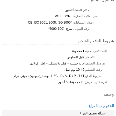
مكان المنشأ:
الصين
اسم العلامة التجارية:
WELLDONE
إصدار الشهادات:
CE, ISO 9001: 2008, ISO 10004
رقم الموديل:
سزج- (100-6000)
شروط الدفع والشحن
الحد الأدنى لكمية:
1 مجموعة
الأسعار:
قابل للتفاوض
تفاصيل التغليف:
حالة خشبية + فيلم بلاستيكي + إطار فولاذي
وقت التسليم:
10-40 يوم عمل
شروط الدفع:
L / C ، D / A ، D / P ، T / T ، ويسترن يونيون ، موني جرام
القدرة على العرض:
10 مجموعات / أشهر
وصف
آلة تجفيف الفراغ
اسم
آلة تجفيف الفراغ