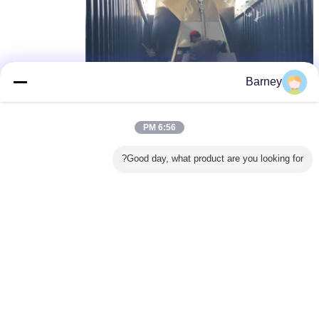
Barney
6:56 PM
Good day, what product are you looking for?
مجفف فراغ طبل
مجفف فراغ الصناعية,معدات التجفيف بالفراغ
بطاقة:
,
,
مجفف الفراغ الصناعي
احصل على افضل سعر ل
مجفف الفراغ المزدوج المخروط الدوار