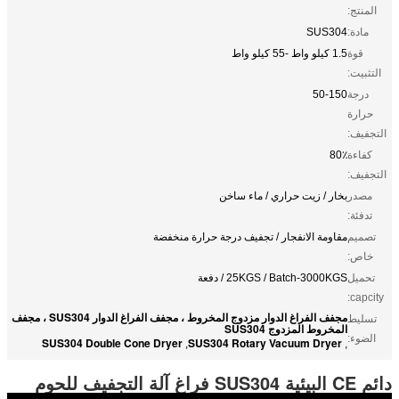
المنتج:
مادة:
SUS304
قوة
1.5 كيلو واط -55 كيلو واط
التثبيت:
درجة
50-150
حرارة
التجفيف:
كفاءة
80٪
التجفيف:
مصدر
بخار / زيت حراري / ماء ساخن
تدفئة:
تصميم
مقاومة الانفجار / تجفيف درجة حرارة منخفضة
خاص:
تحميل
25KGS / Batch-3000KGS / دفعة
capcity:
مجفف الفراغ الدوار مزدوج المخروط ، مجفف الفراغ الدوار SUS304 ، مجفف
تسليط
المخروط المزدوج SUS304
الضوء:
SUS304 Double Cone Dryer
SUS304 Rotary Vacuum Dryer
,
,
دائم CE البيئية SUS304 فراغ آلة التجفيف للحوم