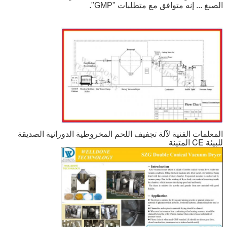
الصبغ ... إنه متوافق مع متطلبات "GMP".
المعلمات الفنية لآلة تجفيف اللحم المخروطية الدورانية الصديقة
للبيئة CE المتينة