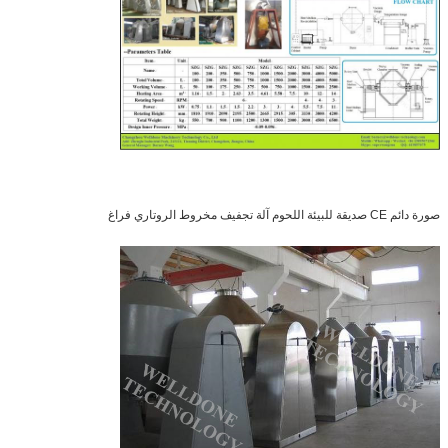
صورة دائم CE صديقة للبيئة اللحوم آلة تجفيف مخروط الروتاري فراغ