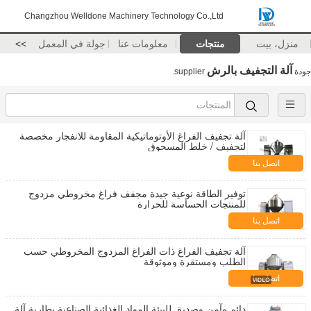
Changzhou Welldone Machinery Technology Co.,Ltd
منزل، بيت
منتجات
معلومات عنا
جولة في المعمل
>>
آلة التجفيف بالرش
جودة
supplier.
آلة تجفيف الفراغ الأوتوماتيكية المقاومة للانفجار مخصصة
لتجفيف / خلط المسحوق
اتصل بنا
توفير الطاقة نوعية جيدة مجفف فراغ مخروطي مزدوج
للمنتجات الحساسة للحرارة
اتصل بنا
آلة تجفيف الفراغ ذات الفراغ المزدوج المخروطي حسب
الطلب ومستقرة وموثوقة
اتصل بنا
دائم وآمن وصديق للبيئة المواد الغذائية الصناعية بطارية آلة