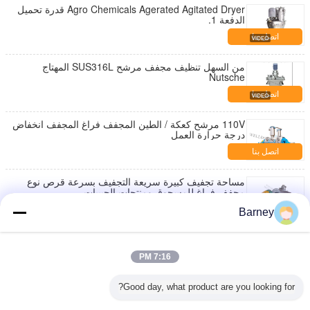
Agro Chemicals Agerated Agitated Dryer قدرة تحميل
الدفعة 1.
اتصل بنا
من السهل تنظيف مجفف مرشح SUS316L المهتاج
Nutsche
اتصل بنا
110V مرشح كعكة / الطين المجفف فراغ المجفف انخفاض
درجة حرارة العمل
اتصل بنا
مساحة تجفيف كبيرة سريعة التجفيف بسرعة قرص نوع
مجفف فراغ للمسحوق ومنتجات الحبيبات
اتصل بنا
Barney
فراغ المجذاف مجفف عالية فراغ درجة مادة التيتانيوم
7:16 PM
اتصل بنا
Good day, what product are you looking for?
ZHG سلسلة CS المواد فراغ الخليع مجفف مقاومة
للانفجار لوجبة السمك